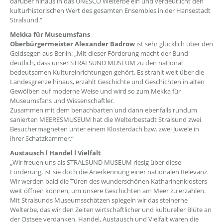
darüber hinaus in das UNESCO Welterbe ein und verdeutlicht den
kulturhistorischen Wert des gesamten Ensembles in der Hansestadt
Stralsund.“
Mekka für Museumsfans
Oberbürgermeister Alexander Badrow
ist sehr glücklich über den
Geldsegen aus Berlin: „Mit dieser Förderung macht der Bund
deutlich, dass unser STRALSUND MUSEUM zu den national
bedeutsamen Kultureinrichtungen gehört. Es strahlt weit über die
Landesgrenze hinaus, erzählt Geschichte und Geschichten in alten
Gewölben auf moderne Weise und wird so zum Mekka für
Museumsfans und Wissenschaftler.
Zusammen mit dem benachbarten und dann ebenfalls rundum
sanierten MEERESMUSEUM hat die Welterbestadt Stralsund zwei
Besuchermagneten unter einem Klosterdach bzw. zwei Juwele in
ihrer Schatzkammer.“
Austausch l Handel l Vielfalt
„Wir freuen uns als STRALSUND MUSEUM riesig über diese
Förderung, ist sie doch die Anerkennung einer nationalen Relevanz.
Wir werden bald die Türen des wunderschönen Katharinenklosters
weit öffnen können, um unsere Geschichten am Meer zu erzählen.
Mit Stralsunds Museumsschätzen spiegeln wir das steinerne
Welterbe, das wir den Zeiten wirtschaftlicher und kultureller Blüte an
der Ostsee verdanken. Handel, Austausch und Vielfalt waren die