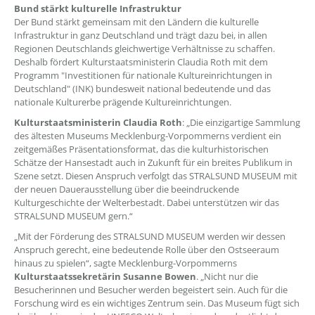
Bund stärkt kulturelle Infrastruktur
Der Bund stärkt gemeinsam mit den Ländern die kulturelle
Infrastruktur in ganz Deutschland und trägt dazu bei, in allen
Regionen Deutschlands gleichwertige Verhältnisse zu schaffen.
Deshalb fördert Kulturstaatsministerin Claudia Roth mit dem
Programm "Investitionen für nationale Kultureinrichtungen in
Deutschland" (INK) bundesweit national bedeutende und das
nationale Kulturerbe prägende Kultureinrichtungen.
Kulturstaatsministerin Claudia Roth
: „Die einzigartige Sammlung
des ältesten Museums Mecklenburg-Vorpommerns verdient ein
zeitgemäßes Präsentationsformat, das die kulturhistorischen
Schätze der Hansestadt auch in Zukunft für ein breites Publikum in
Szene setzt. Diesen Anspruch verfolgt das STRALSUND MUSEUM mit
der neuen Dauerausstellung über die beeindruckende
Kulturgeschichte der Welterbestadt. Dabei unterstützen wir das
STRALSUND MUSEUM gern.“
„Mit der Förderung des STRALSUND MUSEUM werden wir dessen
Anspruch gerecht, eine bedeutende Rolle über den Ostseeraum
hinaus zu spielen“, sagte Mecklenburg-Vorpommerns
Kulturstaatssekretärin Susanne Bowen
. „Nicht nur die
Besucherinnen und Besucher werden begeistert sein. Auch für die
Forschung wird es ein wichtiges Zentrum sein. Das Museum fügt sich