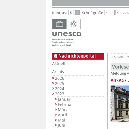
Zur Hauptnavigation
Zum Inhalt
Lei
Kontrast
Schriftgröße
K
K
K
K
K
Nachrichtenportal
STADTARCHIV
Aktuelles
Vorles
Archiv
Meldung v
2026
ABSAGE A
2025
2024
2023
Januar
Februar
März
April
Mai
Juni