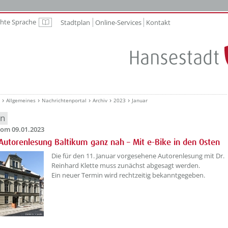
chte Sprache
Stadtplan
Online-Services
Kontakt
Leichte Sprache
Allgemeines
Nachrichtenportal
Archiv
2023
Januar
en
om 09.01.2023
utorenlesung Baltikum ganz nah – Mit e-Bike in den Osten
??? absaetzeOben[1]/titel ???
Die für den 11. Januar vorgesehene Autorenlesung mit Dr.
Reinhard Klette muss zunächst abgesagt werden.
Ein neuer Termin wird rechtzeitig bekanntgegeben.