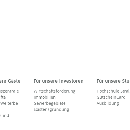
ere Gäste
Für unsere Investoren
Für unsere St
szentrale
Wirtschaftsförderung
Hochschule Stra
fte
Immobilien
GutscheinCard
Welterbe
Gewerbegebiete
Ausbildung
Existenzgründung
lsund