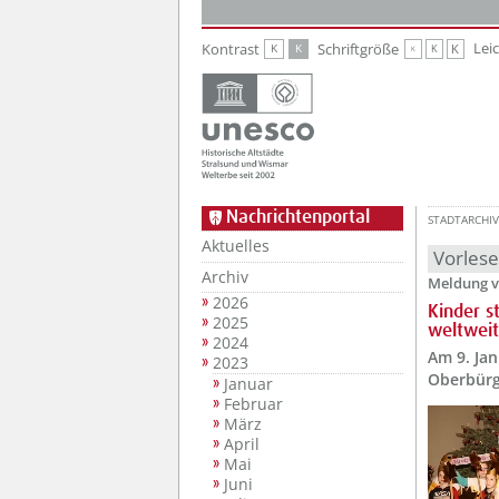
Zur Hauptnavigation
Zum Inhalt
Lei
Kontrast
Schriftgröße
K
K
K
K
K
Nachrichtenportal
STADTARCHIV
Aktuelles
Vorles
Archiv
Meldung v
2026
Kinder s
2025
weltweit
2024
Am 9. Ja
2023
Oberbürg
Januar
Februar
März
April
Mai
Juni