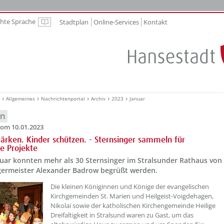
chte Sprache
Stadtplan
Online-Services
Kontakt
Leichte Sprache
Allgemeines
Nachrichtenportal
Archiv
2023
Januar
en
om 10.01.2023
tärken. Kinder schützen. - Sternsinger sammeln für
e Projekte
nuar konnten mehr als 30 Sternsinger im Stralsunder Rathaus von
ermeister Alexander Badrow begrüßt werden.
??? absaetzeOben[1]/titel ???
Die kleinen Königinnen und Könige der evangelischen
Kirchgemeinden St. Marien und Heilgeist-Voigdehagen,
Nikolai sowie der katholischen Kirchengemeinde Heilige
Dreifaltigkeit in Stralsund waren zu Gast, um das