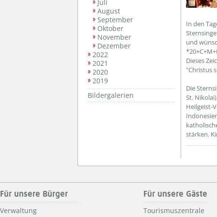
Juli
August
September
In den Tage
Oktober
Sternsinge
November
und wünsch
Dezember
*20+C+M+B*
2022
Dieses Zei
2021
"Christus 
2020
2019
Die Sterns
Bildergalerien
St. Nikola
Heilgeist-
Indonesien
katholisch
stärken. K
Für unsere Bürger
Für unsere Gäste
Verwaltung
Tourismuszentrale