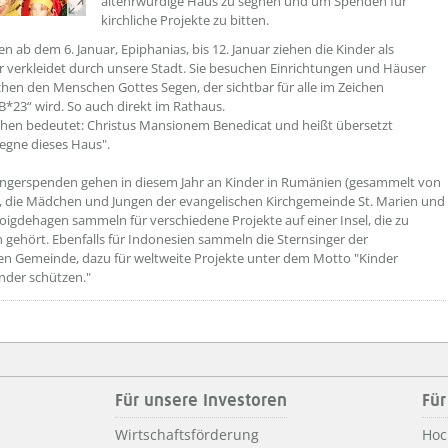
altehrwürdige Haus zu segnen und um Spenden für
kirchliche Projekte zu bitten.
n ab dem 6. Januar, Epiphanias, bis 12. Januar ziehen die Kinder als
r verkleidet durch unsere Stadt. Sie besuchen Einrichtungen und Häuser
en den Menschen Gottes Segen, der sichtbar für alle im Zeichen
23“ wird. So auch direkt im Rathaus.
chen bedeutet: Christus Mansionem Benedicat und heißt übersetzt
segne dieses Haus".
ingerspenden gehen in diesem Jahr an Kinder in Rumänien (gesammelt von
i), die Mädchen und Jungen der evangelischen Kirchgemeinde St. Marien und
Voigdehagen sammeln für verschiedene Projekte auf einer Insel, die zu
 gehört. Ebenfalls für Indonesien sammeln die Sternsinger der
en Gemeinde, dazu für weltweite Projekte unter dem Motto "Kinder
inder schützen."
Für unsere Investoren
Für
Wirtschaftsförderung
Hoc