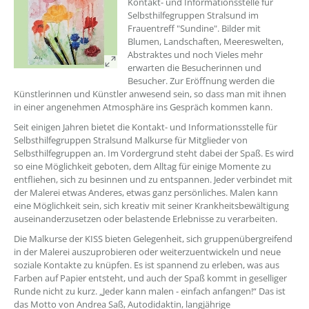
Kontakt- und Informationsstelle für
Selbsthilfegruppen Stralsund im
Frauentreff "Sundine". Bilder mit
Blumen, Landschaften, Meereswelten,
Abstraktes und noch Vieles mehr
erwarten die Besucherinnen und
Besucher. Zur Eröffnung werden die
Künstlerinnen und Künstler anwesend sein, so dass man mit ihnen
in einer angenehmen Atmosphäre ins Gespräch kommen kann.
Seit einigen Jahren bietet die Kontakt- und Informationsstelle für
Selbsthilfegruppen Stralsund Malkurse für Mitglieder von
Selbsthilfegruppen an. Im Vordergrund steht dabei der Spaß. Es wird
so eine Möglichkeit geboten, dem Alltag für einige Momente zu
entfliehen, sich zu besinnen und zu entspannen. Jeder verbindet mit
der Malerei etwas Anderes, etwas ganz persönliches. Malen kann
eine Möglichkeit sein, sich kreativ mit seiner Krankheitsbewältigung
auseinanderzusetzen oder belastende Erlebnisse zu verarbeiten.
Die Malkurse der KISS bieten Gelegenheit, sich gruppenübergreifend
in der Malerei auszuprobieren oder weiterzuentwickeln und neue
soziale Kontakte zu knüpfen. Es ist spannend zu erleben, was aus
Farben auf Papier entsteht, und auch der Spaß kommt in geselliger
Runde nicht zu kurz. „Jeder kann malen - einfach anfangen!“ Das ist
das Motto von Andrea Saß, Autodidaktin, langjährige