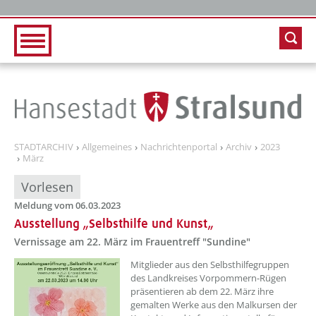
Zur Hauptnavigation
Zum Inhalt
STADTARCHIV
Allgemeines
Nachrichtenportal
Archiv
2023
März
Vorlesen
Meldung vom 06.03.2023
Ausstellung „Selbsthilfe und Kunst„
Vernissage am 22. März im Frauentreff "Sundine"
??? absaetzeOben[1]/titel ???
Mitglieder aus den Selbsthilfegruppen
des Landkreises Vorpommern-Rügen
präsentieren ab dem 22. März ihre
gemalten Werke aus den Malkursen der