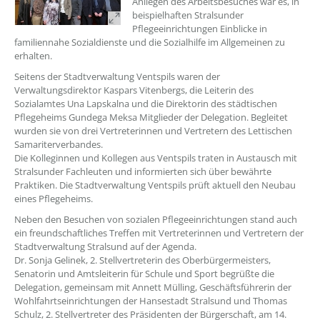
Anliegen des Arbeitsbesuches war es, in
beispielhaften Stralsunder
Pflegeeinrichtungen Einblicke in
familiennahe Sozialdienste und die Sozialhilfe im Allgemeinen zu
erhalten.
Seitens der Stadtverwaltung Ventspils waren der
Verwaltungsdirektor Kaspars Vitenbergs, die Leiterin des
Sozialamtes Una Lapskalna und die Direktorin des städtischen
Pflegeheims Gundega Meksa Mitglieder der Delegation. Begleitet
wurden sie von drei Vertreterinnen und Vertretern des Lettischen
Samariterverbandes.
Die Kolleginnen und Kollegen aus Ventspils traten in Austausch mit
Stralsunder Fachleuten und informierten sich über bewährte
Praktiken. Die Stadtverwaltung Ventspils prüft aktuell den Neubau
eines Pflegeheims.
Neben den Besuchen von sozialen Pflegeeinrichtungen stand auch
ein freundschaftliches Treffen mit Vertreterinnen und Vertretern der
Stadtverwaltung Stralsund auf der Agenda.
Dr. Sonja Gelinek, 2. Stellvertreterin des Oberbürgermeisters,
Senatorin und Amtsleiterin für Schule und Sport begrüßte die
Delegation, gemeinsam mit Annett Mülling, Geschäftsführerin der
Wohlfahrtseinrichtungen der Hansestadt Stralsund und Thomas
Schulz, 2. Stellvertreter des Präsidenten der Bürgerschaft, am 14.