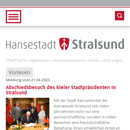
Zur Hauptnavigation
Zum Inhalt
STARTSEITE
Allgemeines
Nachrichtenportal
Archiv
2023
April
Vorlesen
Meldung vom 21.04.2023
Abschiedsbesuch des Kieler Stadtpräsidenten in
Stralsund
??? absaetzeOben[1]/titel ???
Mit der Stadt Kiel verbindet die
Hansestadt Stralsund seit vielen
Jahrzehnten nicht nur eine
partnerschaftliche, sondern in vielen
Bereichen eine freundschaftliche
Beziehung. Einen erheblichen Anteil an