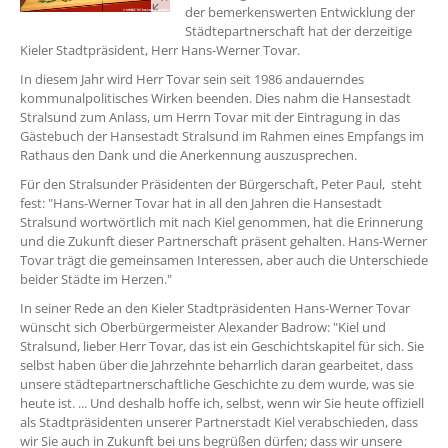
der bemerkenswerten Entwicklung der
Städtepartnerschaft hat der derzeitige
Kieler Stadtpräsident, Herr Hans-Werner Tovar.
In diesem Jahr wird Herr Tovar sein seit 1986 andauerndes
kommunalpolitisches Wirken beenden. Dies nahm die Hansestadt
Stralsund zum Anlass, um Herrn Tovar mit der Eintragung in das
Gästebuch der Hansestadt Stralsund im Rahmen eines Empfangs im
Rathaus den Dank und die Anerkennung auszusprechen.
Für den Stralsunder Präsidenten der Bürgerschaft, Peter Paul, steht
fest: "Hans-Werner Tovar hat in all den Jahren die Hansestadt
Stralsund wortwörtlich mit nach Kiel genommen, hat die Erinnerung
und die Zukunft dieser Partnerschaft präsent gehalten. Hans-Werner
Tovar trägt die gemeinsamen Interessen, aber auch die Unterschiede
beider Städte im Herzen."
In seiner Rede an den Kieler Stadtpräsidenten Hans-Werner Tovar
wünscht sich Oberbürgermeister Alexander Badrow: "Kiel und
Stralsund, lieber Herr Tovar, das ist ein Geschichtskapitel für sich. Sie
selbst haben über die Jahrzehnte beharrlich daran gearbeitet, dass
unsere städtepartnerschaftliche Geschichte zu dem wurde, was sie
heute ist. ... Und deshalb hoffe ich, selbst, wenn wir Sie heute offiziell
als Stadtpräsidenten unserer Partnerstadt Kiel verabschieden, dass
wir Sie auch in Zukunft bei uns begrüßen dürfen; dass wir unsere