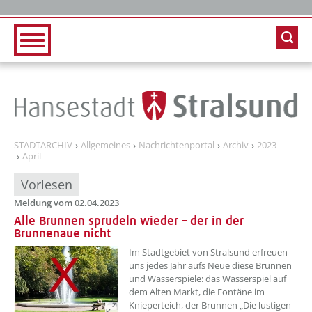
Zur Hauptnavigation
Zum Inhalt
STADTARCHIV
Allgemeines
Nachrichtenportal
Archiv
2023
April
Vorlesen
Meldung vom 02.04.2023
Alle Brunnen sprudeln wieder – der in der
Brunnenaue nicht
??? absaetzeOben[1]/titel ???
Im Stadtgebiet von Stralsund erfreuen
uns jedes Jahr aufs Neue diese Brunnen
und Wasserspiele: das Wasserspiel auf
dem Alten Markt, die Fontäne im
Knieperteich, der Brunnen „Die lustigen