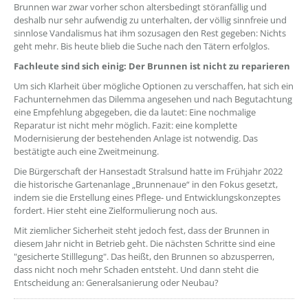
Brunnen war zwar vorher schon altersbedingt störanfällig und
deshalb nur sehr aufwendig zu unterhalten, der völlig sinnfreie und
sinnlose Vandalismus hat ihm sozusagen den Rest gegeben: Nichts
geht mehr. Bis heute blieb die Suche nach den Tätern erfolglos.
Fachleute sind sich einig: Der Brunnen ist nicht zu reparieren
Um sich Klarheit über mögliche Optionen zu verschaffen, hat sich ein
Fachunternehmen das Dilemma angesehen und nach Begutachtung
eine Empfehlung abgegeben, die da lautet: Eine nochmalige
Reparatur ist nicht mehr möglich. Fazit: eine komplette
Modernisierung der bestehenden Anlage ist notwendig. Das
bestätigte auch eine Zweitmeinung.
Die Bürgerschaft der Hansestadt Stralsund hatte im Frühjahr 2022
die historische Gartenanlage „Brunnenaue“ in den Fokus gesetzt,
indem sie die Erstellung eines Pflege- und Entwicklungskonzeptes
fordert. Hier steht eine Zielformulierung noch aus.
Mit ziemlicher Sicherheit steht jedoch fest, dass der Brunnen in
diesem Jahr nicht in Betrieb geht. Die nächsten Schritte sind eine
"gesicherte Stilllegung". Das heißt, den Brunnen so abzusperren,
dass nicht noch mehr Schaden entsteht. Und dann steht die
Entscheidung an: Generalsanierung oder Neubau?