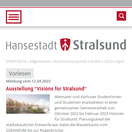
Zur Hauptnavigation
Zum Inhalt
STARTSEITE
Allgemeines
Nachrichtenportal
Archiv
2023
April
Vorlesen
Meldung vom 12.04.2023
Ausstellung "Visions for Stralsund"
??? absaetzeOben[1]/titel ???
Weimarer und Aarhuser Studentinnen
und Studenten erarbeiteten in einer
gemeinsamen Semesterarbeit von
Oktober 2022 bis Februar 2023 Visionen
für Stralsund. Planungsareal der
städtebaulichen Entwürfe war dabei die Wasserkante vom
OZEANEUM bis zur Rügenbrücke.