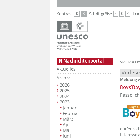
Zur Hauptnavigation
Zum Inhalt
Lei
Kontrast
Schriftgröße
K
K
K
K
K
Nachrichtenportal
STADTARCHIV
Aktuelles
Vorles
Archiv
Meldung v
2026
Boys`Day
2025
Passe ich
2024
2023
Januar
Februar
März
April
dürfen sich
Mai
Interesse 
Juni