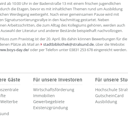
wird ab 10:00 Uhr in der Badenstraße 13 mit einem frischen jugendlichen
urch die Etagen, bevor es mit inhaltlichen Themen rund um Ausbildung
lichen Werdegang weitergeht. Nach einer gemeinsamen Pause wird mit
ven Signatursortierungsrallye in den Nachmittag gestartet. Neben
nen Arbeitsschritten, die zum Alltag des Kollegiums gehören, werden auch
 Auswahl der Literatur und anderer Bestände beispielhaft nachvollzogen.
luss zum Praxistag ist der 20. April. Bis dahin können Bewerbungen für die
enen Plätze als Mail an
stadtbibliothek@stralsund.de
, über die Website:
www.boys-day.de/
oder per Telefon unter 03831 253 678 eingereicht werden.
ere Gäste
Für unsere Investoren
Für unsere St
szentrale
Wirtschaftsförderung
Hochschule Stra
fte
Immobilien
GutscheinCard
Welterbe
Gewerbegebiete
Ausbildung
Existenzgründung
lsund