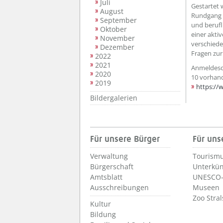
Juli
Gestartet 
August
Rundgang d
September
und beruf
Oktober
einer akti
November
verschiede
Dezember
Fragen zur
2022
2021
Anmeldesch
2020
10 vorhand
2019
https://
Bildergalerien
Für unsere Bürger
Für uns
Verwaltung
Tourismu
Bürgerschaft
Unterkün
Amtsblatt
UNESCO-
Ausschreibungen
Museen
Zoo Stra
Kultur
Bildung