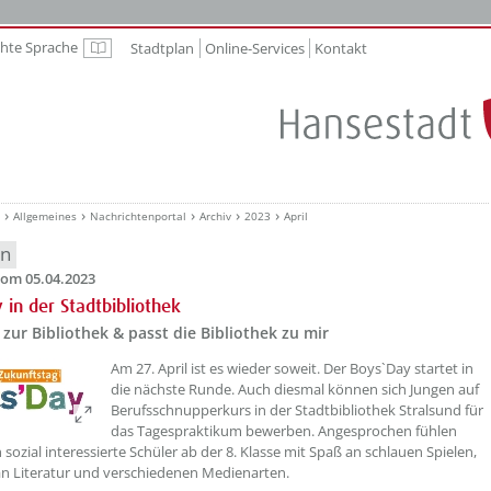
chte Sprache
Stadtplan
Online-Services
Kontakt
Leichte Sprache
Allgemeines
Nachrichtenportal
Archiv
2023
April
en
om 05.04.2023
 in der Stadtbibliothek
 zur Bibliothek & passt die Bibliothek zu mir
??? absaetzeOben[1]/titel ???
Am 27. April ist es wieder soweit. Der Boys`Day startet in
die nächste Runde. Auch diesmal können sich Jungen auf
Berufsschnupperkurs in der Stadtbibliothek Stralsund für
das Tagespraktikum bewerben. Angesprochen fühlen
 sozial interessierte Schüler ab der 8. Klasse mit Spaß an schlauen Spielen,
an Literatur und verschiedenen Medienarten.