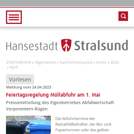
Zur Hauptnavigation
Zum Inhalt
STADTARCHIV
Allgemeines
Nachrichtenportal
Archiv
2023
April
Vorlesen
Meldung vom 24.04.2023
Feiertagsregelung Müllabfuhr am 1. Mai
Pressemitteilung des Eigenbetriebes Abfallwirtschaft
Vorpommern-Rügen
??? absaetzeOben[1]/titel ???
Die Abfuhrtermine der
Restabfallbehälter, der Bio- und
Papiertonnen oder des gelben