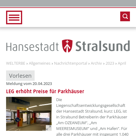
Zur Hauptnavigation
Zum Inhalt
WELTERBE
Allgemeines
Nachrichtenportal
Archiv
2023
April
Vorlesen
Meldung vom 20.04.2023
LEG erhöht Preise für Parkhäuser
??? absaetzeOben[1]/titel ???
Die
Liegenschaftsentwicklungsgesellschaft
der Hansestadt Stralsund, kurz: LEG, ist
in Stralsund Betreiberin der Parkhäuser
„Am OZEANEUM“, „Am
MEERESMUSEUM“ und „Am Hafen“. Für
alle drei Parkhäuser mit insgesamt 1.040