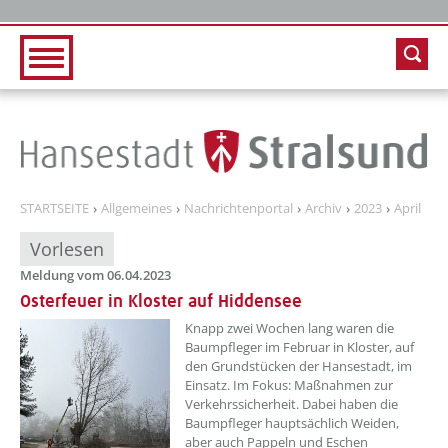
Zur Hauptnavigation
Zum Inhalt
STARTSEITE
Allgemeines
Nachrichtenportal
Archiv
2023
April
Vorlesen
Meldung vom 06.04.2023
Osterfeuer in Kloster auf Hiddensee
??? absaetzeOben[1]/titel ???
Knapp zwei Wochen lang waren die
Baumpfleger im Februar in Kloster, auf
den Grundstücken der Hansestadt, im
Einsatz. Im Fokus: Maßnahmen zur
Verkehrssicherheit. Dabei haben die
Baumpfleger hauptsächlich Weiden,
aber auch Pappeln und Eschen