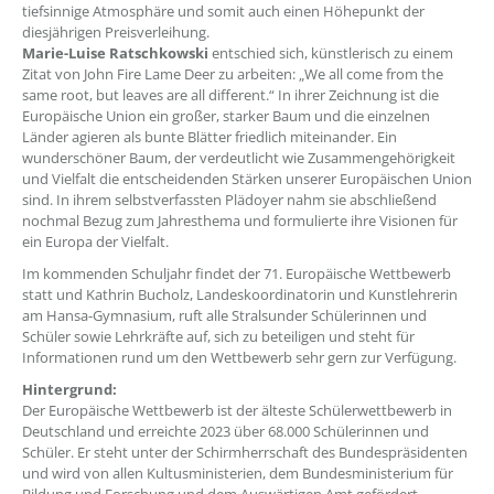
tiefsinnige Atmosphäre und somit auch einen Höhepunkt der
diesjährigen Preisverleihung.
Marie-Luise Ratschkowski
entschied sich, künstlerisch zu einem
Zitat von John Fire Lame Deer zu arbeiten: „We all come from the
same root, but leaves are all different.“ In ihrer Zeichnung ist die
Europäische Union ein großer, starker Baum und die einzelnen
Länder agieren als bunte Blätter friedlich miteinander. Ein
wunderschöner Baum, der verdeutlicht wie Zusammengehörigkeit
und Vielfalt die entscheidenden Stärken unserer Europäischen Union
sind. In ihrem selbstverfassten Plädoyer nahm sie abschließend
nochmal Bezug zum Jahresthema und formulierte ihre Visionen für
ein Europa der Vielfalt.
Im kommenden Schuljahr findet der 71. Europäische Wettbewerb
statt und Kathrin Bucholz, Landeskoordinatorin und Kunstlehrerin
am Hansa-Gymnasium, ruft alle Stralsunder Schülerinnen und
Schüler sowie Lehrkräfte auf, sich zu beteiligen und steht für
Informationen rund um den Wettbewerb sehr gern zur Verfügung.
Hintergrund:
Der Europäische Wettbewerb ist der älteste Schülerwettbewerb in
Deutschland und erreichte 2023 über 68.000 Schülerinnen und
Schüler. Er steht unter der Schirmherrschaft des Bundespräsidenten
und wird von allen Kultusministerien, dem Bundesministerium für