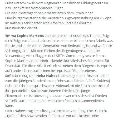
Luise Ratschkowski vom Regionalen Beruflichen Bildungszentrum
des Landkreises Vorpommern-Rügen.
Die vier Preisträgerinnen präsentierten dem Stralsunder
Oberbürgermeister bei der Auszeichnungsveranstaltung am 25. April
im Rathaus sehr persönliche Arbeiten und eine enorme
künstlerische Vielfalt.
Emma Sophie Martens
bearbeitete künstlerisch das Thema „Zeig
dich! Zeigt euch!“ und präsentierte mit ihrer bildnerischen Arbeit, was
für sie und andere ihrer Generation von Bedeutung ist und wofür sie
sich engagieren. Mit den Farben des Regenbogens und unter
Verwendung vieler Flaggen der LSBTI*-Community setzte Emma
Sophie Martens ein beeindruckendes künstlerisches Statement für
Diversität. Für diese Arbeit erhielt sie neben dem Bürgermeisterpreis
auf Landesebene auch einen Reisepreis auf Bundesebene.
Sofia Sobieraj
und
Heba Naheel
überzeugten mit Einzelarbeiten
zum diesjährigen Sonderthema „Sehnsucht Frieden“. Sofia Sobieraj
nahm mit ihrer anspruchsvollen Videoarbeit die Zuschauer mit auf
ihre persönliche Suche zum inneren Frieden. Die junge
Filmemacherin ist überzeugt, dass nur wer mit sich selbst Frieden
schließt, auch mit anderen Menschen friedlich zusammenleben
kann.
Heba Naheel trug ihr selbst geschriebenes, eindringliches Gedicht
„Tyrann“ den Anwesenden im Rathaus vor und kreierte eine