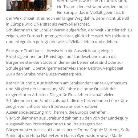
Wettbewerbs war eine Zukunftsvision,
ein Traum, der erst wahr werden muss:
Ein Europa, das in Vielfalt geeint ist. In
der Wirklichkeit ist es noch ein langer Weg dahin, denn nicht überall
in Europa wird Diversität als wertvoll erachtet.
Schülerinnen und Schüler waren aufgerufen, der Welt künstlerisch zu
zeigen, wie Europa bunter, gerechter, glücklicher wird. Wo Inklusion
und Integration gelingt und wie sie Vielfalt leben und erleben.
Eine gute Tradition ist inzwischen die Auszeichnung einiger
Preisträgerinnen und Preisträger auf Landesebene durch die
Bürgermeister der Städte, in denen sie beheimatet sind oder zur
Schule gehen. Oberbürgermeister Alexander Badrow vergibt seit
2018 den Stralsunder Bürgermeisterpreis.
Kathrin Bucholz, Kunstlehrerin am Stralsunder Hansa-Gymnasium
und Mitglied der Landesjury MV, lobte die hohe Qualität der
eingereichten Arbeiten. Die große Einsatzbereitschaft vieler
Schülerinnen und Schüler, als auch die der betreuenden Lehrkräfte
zeugt vom anhaltenden Interesse an der kreativen
Auseinandersetzung mit Themen, die Europa betreffen.
Vier Schülerinnen aus Stralsund zählten zu den von der Landesjury
ausgewählten Preisträgerinnen und Preisträgern der
Bürgermeisterpreise auf Landesebene: Emma Sophie Martens, Sofia
Sobieraj und Heba Naheel vom Hansa-Gymnasium sowie Marie-