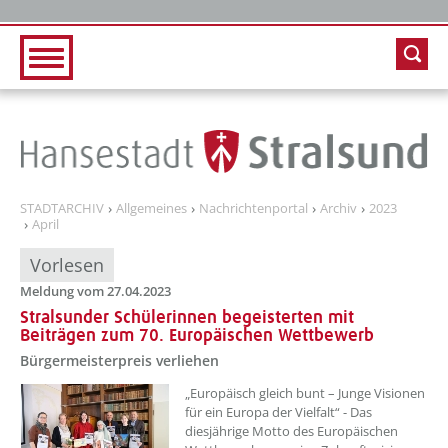
Zur Hauptnavigation
Zum Inhalt
STADTARCHIV
Allgemeines
Nachrichtenportal
Archiv
2023
April
Vorlesen
Meldung vom 27.04.2023
Stralsunder Schülerinnen begeisterten mit
Beiträgen zum 70. Europäischen Wettbewerb
Bürgermeisterpreis verliehen
??? absaetzeOben[1]/titel ???
„Europäisch gleich bunt – Junge Visionen
für ein Europa der Vielfalt“ - Das
diesjährige Motto des Europäischen