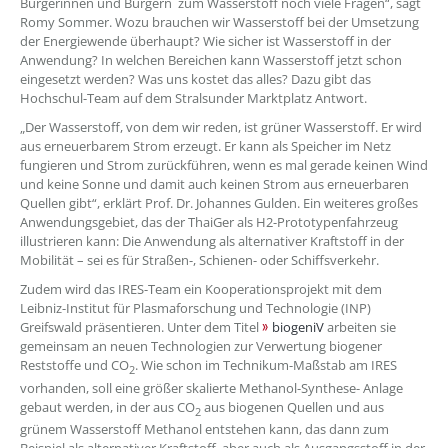
Bürgerinnen und Bürgern zum Wasserstoff noch viele Fragen“, sagt
Romy Sommer. Wozu brauchen wir Wasserstoff bei der Umsetzung
der Energiewende überhaupt? Wie sicher ist Wasserstoff in der
Anwendung? In welchen Bereichen kann Wasserstoff jetzt schon
eingesetzt werden? Was uns kostet das alles? Dazu gibt das
Hochschul-Team auf dem Stralsunder Marktplatz Antwort.
„Der Wasserstoff, von dem wir reden, ist grüner Wasserstoff. Er wird
aus erneuerbarem Strom erzeugt. Er kann als Speicher im Netz
fungieren und Strom zurückführen, wenn es mal gerade keinen Wind
und keine Sonne und damit auch keinen Strom aus erneuerbaren
Quellen gibt“, erklärt Prof. Dr. Johannes Gulden. Ein weiteres großes
Anwendungsgebiet, das der ThaiGer als H2-Prototypenfahrzeug
illustrieren kann: Die Anwendung als alternativer Kraftstoff in der
Mobilität – sei es für Straßen-, Schienen- oder Schiffsverkehr.
Zudem wird das IRES-Team ein Kooperationsprojekt mit dem
Leibniz-Institut für Plasmaforschung und Technologie (INP)
Greifswald präsentieren. Unter dem Titel
biogeniV
arbeiten sie
gemeinsam an neuen Technologien zur Verwertung biogener
Reststoffe und CO
. Wie schon im Technikum-Maßstab am IRES
2
vorhanden, soll eine größer skalierte Methanol-Synthese- Anlage
gebaut werden, in der aus CO
aus biogenen Quellen und aus
2
grünem Wasserstoff Methanol entstehen kann, das dann zum