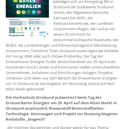
beteiligen sich am Energietag MV in
Stralsund die Stadtwerke Stralsund
GmbH, der Allgemeine Deutsche
Fahrrad-Club ADFC, die
Verbraucherzentrale, der Landkreis
Vorpommern-Rügen, die Caritas mit
einem Stromcheck für
einkommensschwache Haushalte, der
BUND, die Landesenergie- und Klimaschutzagentur Mecklenburg-
Vorpommern, Transition Town Stralsund sowie regionale Anbieter
mit Honig, Wild oder auch Ostsee-Probiotika. Der Tag der
Erneuerbaren Energien findet deutschlandweit am 29. April statt.
Koordiniert durch Länder und Kommunen stellen unterschiedliche
Unternehmen, Initiativen und Einrichtungen Anlagen, Projekte,
Initiativen und Ideen aus dem Bereich der Erneuerbaren Energien
vor. In Stralsund ist das Angebot am Aktionstag zentral auf dem
Alten Markt gebündelt.
Die Hochschule Stralsund präsentiert beim Tag der
Erneuerbaren Energien am 29. April auf dem Alten Markt in
Stralsund anschaulich Wasserstoff-Brennstoffzellen-
Technologie, Rennwagen und Projekt zur Nutzung biogener
Reststoffe „biogeniV“
„Wir möchten Bürgerinnen und Bürger weiter für das Thema