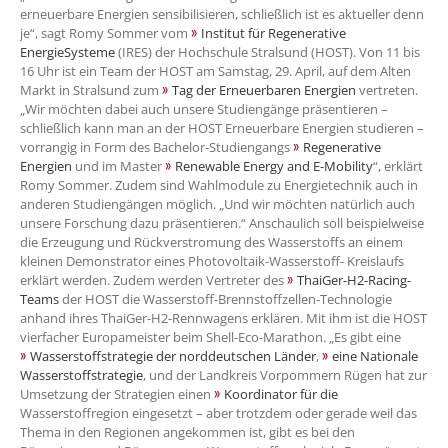
erneuerbare Energien sensibilisieren, schließlich ist es aktueller denn
je“, sagt Romy Sommer vom
Institut für Regenerative
EnergieSysteme
(IRES) der Hochschule Stralsund (HOST). Von 11 bis
16 Uhr ist ein Team der HOST am Samstag, 29. April, auf dem Alten
Markt in Stralsund zum
Tag der Erneuerbaren Energien
vertreten.
„Wir möchten dabei auch unsere Studiengänge präsentieren –
schließlich kann man an der HOST Erneuerbare Energien studieren –
vorrangig in Form des Bachelor-Studiengangs
Regenerative
Energien
und im Master
Renewable Energy and E-Mobility
“, erklärt
Romy Sommer. Zudem sind Wahlmodule zu Energietechnik auch in
anderen Studiengängen möglich. „Und wir möchten natürlich auch
unsere Forschung dazu präsentieren.“ Anschaulich soll beispielweise
die Erzeugung und Rückverstromung des Wasserstoffs an einem
kleinen Demonstrator eines Photovoltaik-Wasserstoff- Kreislaufs
erklärt werden. Zudem werden Vertreter des
ThaiGer-H2-Racing-
Teams
der HOST die Wasserstoff-Brennstoffzellen-Technologie
anhand ihres ThaiGer-H2-Rennwagens erklären. Mit ihm ist die HOST
vierfacher Europameister beim Shell-Eco-Marathon. „Es gibt eine
Wasserstoffstrategie der norddeutschen Länder
,
eine Nationale
Wasserstoffstrategie
, und der Landkreis Vorpommern Rügen hat zur
Umsetzung der Strategien einen
Koordinator für die
Wasserstoffregion eingesetzt – aber trotzdem oder gerade weil das
Thema in den Regionen angekommen ist, gibt es bei den