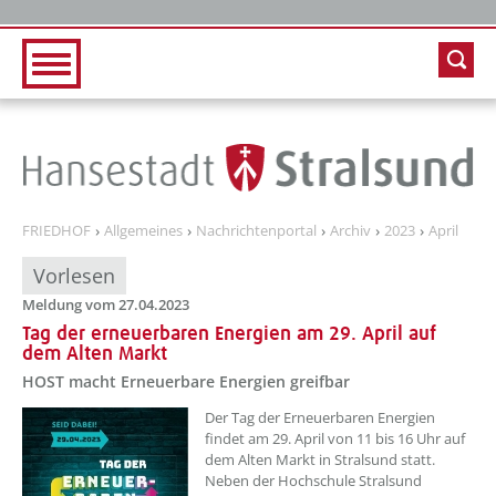
Zur Hauptnavigation
Zum Inhalt
FRIEDHOF
Allgemeines
Nachrichtenportal
Archiv
2023
April
Vorlesen
Meldung vom 27.04.2023
Tag der erneuerbaren Energien am 29. April auf
dem Alten Markt
HOST macht Erneuerbare Energien greifbar
??? absaetzeOben[1]/titel ???
Der Tag der Erneuerbaren Energien
findet am 29. April von 11 bis 16 Uhr auf
dem Alten Markt in Stralsund statt.
Neben der Hochschule Stralsund