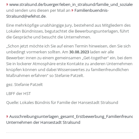
www.stralsund.de/buerger/leben_in_stralsund/familie_und_soziales/
und senden uns diesen per Mail an
Familienbuendnis-
Stralsund@wfehst.de
.
Eine mehrköpfige unabhängige Jury, bestehend aus Mitgliedern des
Lokalen Bündnisses, begutachtet die Bewerbungsunterlagen, führt
die Gespräche und besucht die Unternehmen.
„Schon jetzt möchte ich Sie auf einen Termin hinweisen, den Sie sich
unbedingt vormerken sollten. Am
30.08.2023
laden wir alle
Bewerber: innen zu einem gemeinsamen „Get-together“ ein, bei dem
Sie in lockerer Atmosphäre erste Kontakte zu anderen Unternehmen
knüpfen können und dabei Wissenswertes zu familienfreundlichen
Maßnahmen erfahren“ so Stefanie Patzelt.
gez. Stefanie Patzelt
LBFF der HST
Quelle: Lokales Bündnis für Familie der Hansestadt Stralsund
Ausschreibungsunterlagen_gesamt_Erstbewerbung_Familienfreundlic
Unternehmen der Hansestadt Stralsund