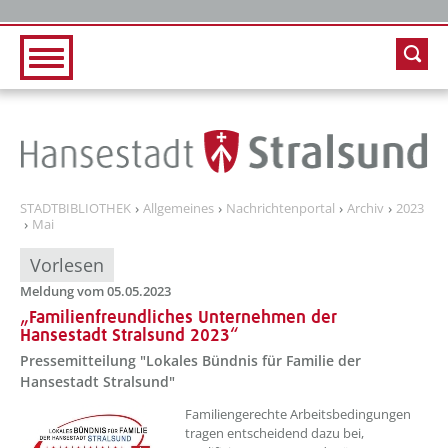
Zur Hauptnavigation
Zum Inhalt
STADTBIBLIOTHEK
Allgemeines
Nachrichtenportal
Archiv
2023
Mai
Vorlesen
Meldung vom 05.05.2023
„Familienfreundliches Unternehmen der
Hansestadt Stralsund 2023“
Pressemitteilung "Lokales Bündnis für Familie der
Hansestadt Stralsund"
??? absaetzeOben[1]/titel ???
Familiengerechte Arbeitsbedingungen
tragen entscheidend dazu bei,