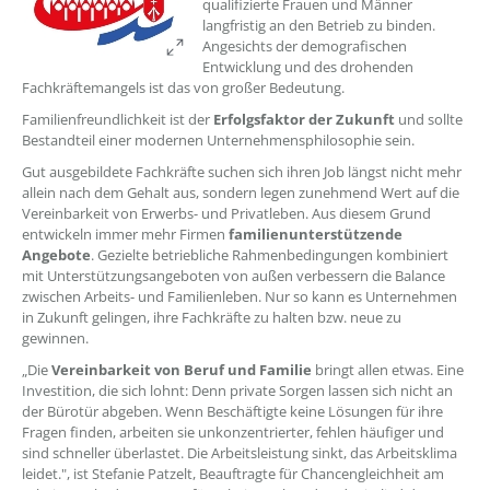
qualifizierte Frauen und Männer
langfristig an den Betrieb zu binden.
Angesichts der demografischen
Entwicklung und des drohenden
Fachkräftemangels ist das von großer Bedeutung.
Familienfreundlichkeit ist der
Erfolgsfaktor der Zukunft
und sollte
Bestandteil einer modernen Unternehmensphilosophie sein.
Gut ausgebildete Fachkräfte suchen sich ihren Job längst nicht mehr
allein nach dem Gehalt aus, sondern legen zunehmend Wert auf die
Vereinbarkeit von Erwerbs- und Privatleben. Aus diesem Grund
entwickeln immer mehr Firmen
familienunterstützende
Angebote
. Gezielte betriebliche Rahmenbedingungen kombiniert
mit Unterstützungsangeboten von außen verbessern die Balance
zwischen Arbeits- und Familienleben. Nur so kann es Unternehmen
in Zukunft gelingen, ihre Fachkräfte zu halten bzw. neue zu
gewinnen.
„Die
Vereinbarkeit von Beruf und Familie
bringt allen etwas. Eine
Investition, die sich lohnt: Denn private Sorgen lassen sich nicht an
der Bürotür abgeben. Wenn Beschäftigte keine Lösungen für ihre
Fragen finden, arbeiten sie unkonzentrierter, fehlen häufiger und
sind schneller überlastet. Die Arbeitsleistung sinkt, das Arbeitsklima
leidet.", ist Stefanie Patzelt, Beauftragte für Chancengleichheit am