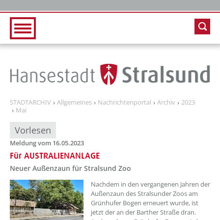
Zur Hauptnavigation
Zum Inhalt
STADTARCHIV
Allgemeines
Nachrichtenportal
Archiv
2023
Mai
Vorlesen
Meldung vom 16.05.2023
Für AUSTRALIENANLAGE
Neuer Außenzaun für Stralsund Zoo
??? absaetzeOben[1]/titel ???
Nachdem in den vergangenen Jahren der
Außenzaun des Stralsunder Zoos am
Grünhufer Bogen erneuert wurde, ist
jetzt der an der Barther Straße dran.