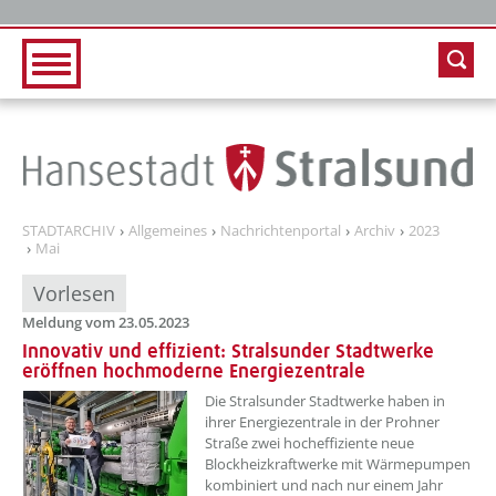
Zur Hauptnavigation
Zum Inhalt
STADTARCHIV
Allgemeines
Nachrichtenportal
Archiv
2023
Mai
Vorlesen
Meldung vom 23.05.2023
Innovativ und effizient: Stralsunder Stadtwerke
eröffnen hochmoderne Energiezentrale
??? absaetzeOben[1]/titel ???
Die Stralsunder Stadtwerke haben in
ihrer Energiezentrale in der Prohner
Straße zwei hocheffiziente neue
Blockheizkraftwerke mit Wärmepumpen
kombiniert und nach nur einem Jahr