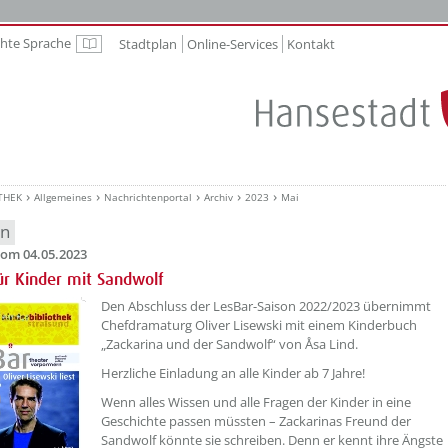
chte Sprache
Stadtplan
Online-Services
Kontakt
Leichte Sprache
THEK
Allgemeines
Nachrichtenportal
Archiv
2023
Mai
en
om 04.05.2023
ür Kinder mit Sandwolf
??? absaetzeOben[1]/titel ???
Den Abschluss der LesBar-Saison 2022/2023 übernimmt
Chefdramaturg Oliver Lisewski mit einem Kinderbuch
„Zackarina und der Sandwolf“ von Åsa Lind.
Herzliche Einladung an alle Kinder ab 7 Jahre!
Wenn alles Wissen und alle Fragen der Kinder in eine
Geschichte passen müssten – Zackarinas Freund der
Sandwolf könnte sie schreiben. Denn er kennt ihre Ängste