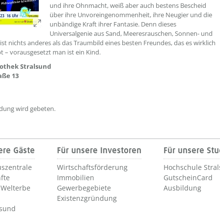
und ihre Ohnmacht, weiß aber auch bestens Bescheid
über ihre Unvoreingenommenheit, ihre Neugier und die
unbändige Kraft ihrer Fantasie. Denn dieses
Universalgenie aus Sand, Meeresrauschen, Sonnen- und
ist nichts anderes als das Traumbild eines besten Freundes, das es wirklich
bt – vorausgesetzt man ist ein Kind.
iothek Stralsund
aße 13
ung wird gebeten.
ere Gäste
Für unsere Investoren
Für unsere St
szentrale
Wirtschaftsförderung
Hochschule Stra
fte
Immobilien
GutscheinCard
Welterbe
Gewerbegebiete
Ausbildung
Existenzgründung
lsund