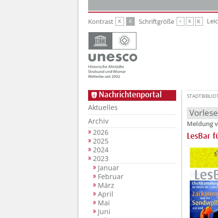
Zur Hauptnavigation
Zum Inhalt
Lei
Kontrast
Schriftgröße
K
K
K
K
K
Nachrichtenportal
STADTBIBLIO
Aktuelles
Vorles
Archiv
Meldung v
2026
LesBar f
2025
2024
2023
Januar
Februar
März
April
Mai
Juni