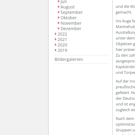
Juli
und die Wä
August
September
gemacht.
Oktober
Ins Auge f
November
Marinehub
Dezember
Ausstellun
2022
unter dem 
2021
Objekten g
2020
hier präsen
2019
Zu den zahl
Bildergalerien
ausgesproc
Kapitänsbi
und Torpe
Auf der In
preußische
gefeiert. 
der Deutsc
und ist en
zugleich e
Nach dem R
optimistis
Gruppen un