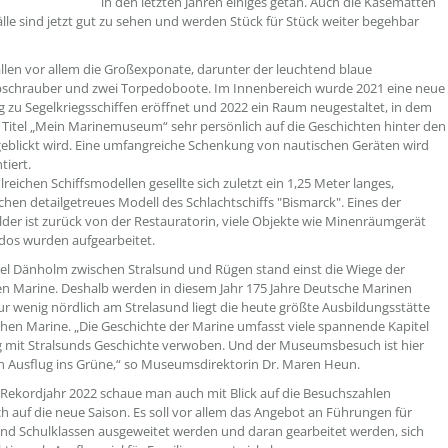
in den letzten Jahren einiges getan. Auch die Kasematten
lle sind jetzt gut zu sehen und werden Stück für Stück weiter begehbar
allen vor allem die Großexponate, darunter der leuchtend blaue
schrauber und zwei Torpedoboote. Im Innenbereich wurde 2021 eine neue
g zu Segelkriegsschiffen eröffnet und 2022 ein Raum neugestaltet, in dem
Titel „Mein Marinemuseum“ sehr persönlich auf die Geschichten hinter den
eblickt wird. Eine umfangreiche Schenkung von nautischen Geräten wird
tiert.
reichen Schiffsmodellen gesellte sich zuletzt ein 1,25 Meter langes,
hen detailgetreues Modell des Schlachtschiffs "Bismarck". Eines der
lder ist zurück von der Restauratorin, viele Objekte wie Minenräumgerät
dos wurden aufgearbeitet.
sel Dänholm zwischen Stralsund und Rügen stand einst die Wiege der
n Marine. Deshalb werden in diesem Jahr 175 Jahre Deutsche Marinen
Nur wenig nördlich am Strelasund liegt die heute größte Ausbildungsstätte
hen Marine. „Die Geschichte der Marine umfasst viele spannende Kapitel
g mit Stralsunds Geschichte verwoben. Und der Museumsbesuch ist hier
in Ausflug ins Grüne,“ so Museumsdirektorin Dr. Maren Heun.
ekordjahr 2022 schaue man auch mit Blick auf die Besuchszahlen
ch auf die neue Saison. Es soll vor allem das Angebot an Führungen für
d Schulklassen ausgeweitet werden und daran gearbeitet werden, sich