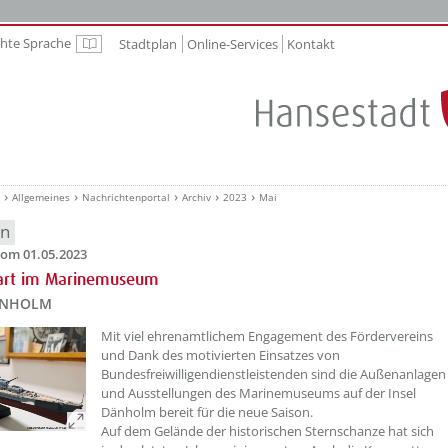
chte Sprache
Stadtplan
Online-Services
Kontakt
Leichte Sprache
Allgemeines
Nachrichtenportal
Archiv
2023
Mai
en
om 01.05.2023
tart im Marinemuseum
ÄNHOLM
??? absaetzeOben[1]/titel ???
Mit viel ehrenamtlichem Engagement des Fördervereins
und Dank des motivierten Einsatzes von
Bundesfreiwilligendienstleistenden sind die Außenanlagen
und Ausstellungen des Marinemuseums auf der Insel
Dänholm bereit für die neue Saison.
Auf dem Gelände der historischen Sternschanze hat sich