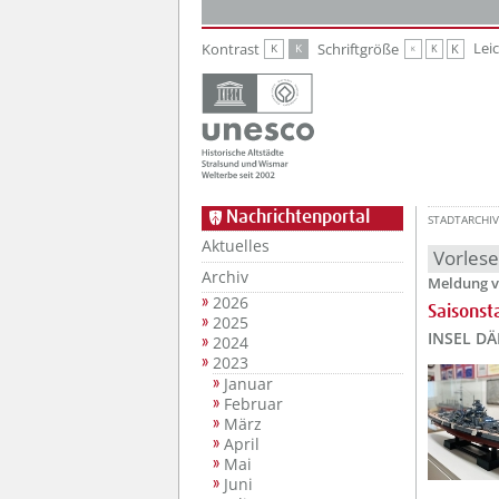
Zur Hauptnavigation
Zum Inhalt
Lei
Kontrast
Schriftgröße
K
K
K
K
K
Nachrichtenportal
STADTARCHIV
Aktuelles
Vorles
Archiv
Meldung v
2026
Saisons
2025
INSEL D
2024
2023
Januar
Februar
März
April
Mai
Juni