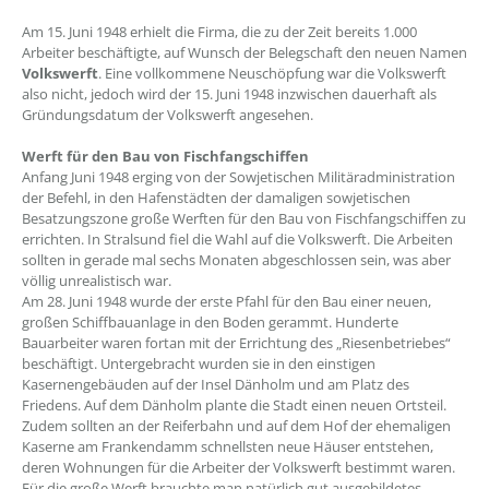
Am 15. Juni 1948 erhielt die Firma, die zu der Zeit bereits 1.000
Arbeiter beschäftigte, auf Wunsch der Belegschaft den neuen Namen
Volkswerft
. Eine vollkommene Neuschöpfung war die Volkswerft
also nicht, jedoch wird der 15. Juni 1948 inzwischen dauerhaft als
Gründungsdatum der Volkswerft angesehen.
Werft für den Bau von Fischfangschiffen
Anfang Juni 1948 erging von der Sowjetischen Militäradministration
der Befehl, in den Hafenstädten der damaligen sowjetischen
Besatzungszone große Werften für den Bau von Fischfangschiffen zu
errichten. In Stralsund fiel die Wahl auf die Volkswerft. Die Arbeiten
sollten in gerade mal sechs Monaten abgeschlossen sein, was aber
völlig unrealistisch war.
Am 28. Juni 1948 wurde der erste Pfahl für den Bau einer neuen,
großen Schiffbauanlage in den Boden gerammt. Hunderte
Bauarbeiter waren fortan mit der Errichtung des „Riesenbetriebes“
beschäftigt. Untergebracht wurden sie in den einstigen
Kasernengebäuden auf der Insel Dänholm und am Platz des
Friedens. Auf dem Dänholm plante die Stadt einen neuen Ortsteil.
Zudem sollten an der Reiferbahn und auf dem Hof der ehemaligen
Kaserne am Frankendamm schnellsten neue Häuser entstehen,
deren Wohnungen für die Arbeiter der Volkswerft bestimmt waren.
Für die große Werft brauchte man natürlich gut ausgebildetes