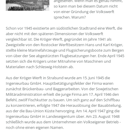
angesehen. Wenn man es genau nimmt,
so kann man bei diesem Datum nicht
von einer Gründung der Volkswerft
sprechen. Warum?
Schon vor 1945 existierte am südöstlichen Stadtrand eine Werft, die
aber nicht mit den späteren Dimensionen der Volkswerft
vergleichbar ist. Die Kröger-Werft, gegründet im Jahre 1941 als
Zweigstelle von den Rostocker Werftbesitzern Hans und Karl Kröger,
stellte kleine Marinefahrzeuge und Flugsicherungsboote zum Bergen
von über der See abgestürzten Flugbesatzungen her. Ende April 1945
setzten sich die Krögers unter Mitnahme von Maschinen und
Materialien nach Schleswig-Holstein ab.
Aus der Kröger-Werft in Stralsund wurde am 15. Juni 1945 die
Ingenieurbau GmbH. Hauptbetätigungsfelder der Firma waren
zunächst Brückenbau- und Baggerarbeiten. Von der Sowjetischen
Militäradministration erhielt die junge Firma am 17. April 1946 den
Befehl, zwölf Fischkutter zu bauen. Um sich ganz auf den Schiffbau
zu konzentrieren, erfolgte 1947 die Herauslösung der Bauabteilung,
aus der die Bau-Union Küste hervorging. Am 14. April 1947 ging die
Ingenieurbau GmbH in Landeseigentum über. Am 23. August 1948
schließlich wurde aus dem Unternehmen ein Volkseigener Betrieb -
noch ohne einen eigenen Namen.