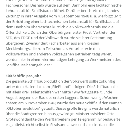
Fachpersonal. Deshalb wurde auf dem Dänholm eine fachtechnische
Lehranstalt für Schiffsbau eröffnet. Darüber berichtete die „Landes-
Zeitung“ in ihrer Ausgabe vom 4. September 1948 u. a. wie folgt: „Mit
der Errichtung einer fachtechnischen Lehranstalt für Schiffsbau auf
dem Dänholm überraschte kürzlich die Volkswerft Stralsund die
Öffentlichkeit. Durch den Oberbürgermeister Frost, Vertreter der
SED, des FDGB und der Volkswerft wurde sie ihrer Bestimmung
übergeben. Zweihundert Facharbeiter aus allen Kreisen
Mecklenburgs, die zum Teil schon als Vorarbeiter in den
Volkswerften und anderen volkseigenen Betrieben tätig waren,
werden hier in einem viermonatigen Lehrgang zu Werkmeistern des
Schiffbaues herangebildet.“
100 Schiffe pro Jahr
Die gesamte Schiffbauproduktion der Volkswerft sollte zukünftig
unter dem Hallendach am „Fließband“ erfolgen. Die Schiffbauhalle
mit allein drei Hallenschiffen war Mitte 1949 fertiggestellt. Ende
August begann der Bau des ersten Loggers. Schon wenige Wochen
später, am 6. November 1949, wurde das neue Schiff auf den Namen
„Oktoberrevolution“ getauft. Dieses große Ereignis wurde natürlich
über die Stadtgrenzen hinaus gewürdigt. Ministerpräsident Otto
Grotewohl dankte den Werftarbeitern per Telegramm. Er bedauerte
es „zutiefst, nicht selbst in Stralsund anwesend zu sein, da er die