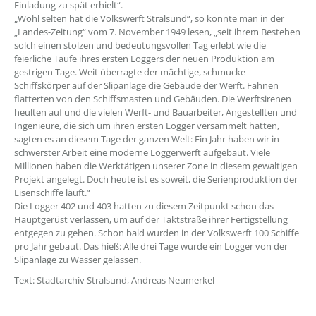
Einladung zu spät erhielt“.
„Wohl selten hat die Volkswerft Stralsund“, so konnte man in der
„Landes-Zeitung“ vom 7. November 1949 lesen, „seit ihrem Bestehen
solch einen stolzen und bedeutungsvollen Tag erlebt wie die
feierliche Taufe ihres ersten Loggers der neuen Produktion am
gestrigen Tage. Weit überragte der mächtige, schmucke
Schiffskörper auf der Slipanlage die Gebäude der Werft. Fahnen
flatterten von den Schiffsmasten und Gebäuden. Die Werftsirenen
heulten auf und die vielen Werft- und Bauarbeiter, Angestellten und
Ingenieure, die sich um ihren ersten Logger versammelt hatten,
sagten es an diesem Tage der ganzen Welt: Ein Jahr haben wir in
schwerster Arbeit eine moderne Loggerwerft aufgebaut. Viele
Millionen haben die Werktätigen unserer Zone in diesem gewaltigen
Projekt angelegt. Doch heute ist es soweit, die Serienproduktion der
Eisenschiffe läuft.“
Die Logger 402 und 403 hatten zu diesem Zeitpunkt schon das
Hauptgerüst verlassen, um auf der Taktstraße ihrer Fertigstellung
entgegen zu gehen. Schon bald wurden in der Volkswerft 100 Schiffe
pro Jahr gebaut. Das hieß: Alle drei Tage wurde ein Logger von der
Slipanlage zu Wasser gelassen.
Text: Stadtarchiv Stralsund, Andreas Neumerkel