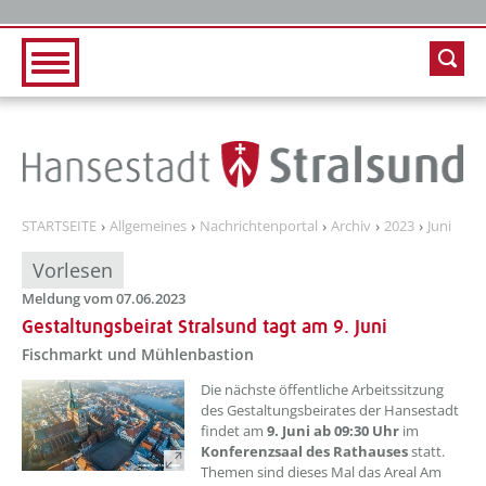
Zur Hauptnavigation
Zum Inhalt
STARTSEITE
Allgemeines
Nachrichtenportal
Archiv
2023
Juni
Vorlesen
Meldung vom 07.06.2023
Gestaltungsbeirat Stralsund tagt am 9. Juni
Fischmarkt und Mühlenbastion
??? absaetzeOben[1]/titel ???
Die nächste öffentliche Arbeitssitzung
des Gestaltungsbeirates der Hansestadt
findet am
9. Juni ab 09:30 Uhr
im
Konferenzsaal des Rathauses
statt.
Themen sind dieses Mal das Areal Am