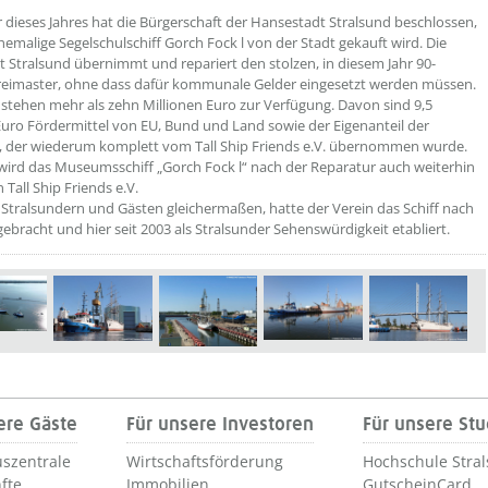
 dieses Jahres hat die Bürgerschaft der Hansestadt Stralsund beschlossen,
hemalige Segelschulschiff Gorch Fock l von der Stadt gekauft wird. Die
 Stralsund übernimmt und repariert den stolzen, in diesem Jahr 90-
reimaster, ohne dass dafür kommunale Gelder eingesetzt werden müssen.
stehen mehr als zehn Millionen Euro zur Verfügung. Davon sind 9,5
Euro Fördermittel von EU, Bund und Land sowie der Eigenanteil der
der wiederum komplett vom Tall Ship Friends e.V. übernommen wurde.
wird das Museumsschiff „Gorch Fock l“ nach der Reparatur auch weiterhin
 Tall Ship Friends e.V.
i Stralsundern und Gästen gleichermaßen, hatte der Verein das Schiff nach
gebracht und hier seit 2003 als Stralsunder Sehenswürdigkeit etabliert.
ere Gäste
Für unsere Investoren
Für unsere St
szentrale
Wirtschaftsförderung
Hochschule Stra
fte
Immobilien
GutscheinCard