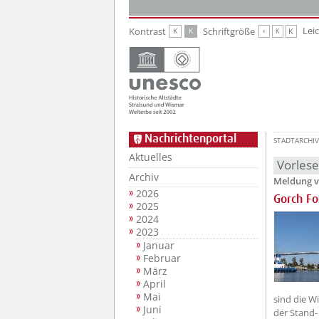
Zur Hauptnavigation
Zum Inhalt
Lei
Kontrast
Schriftgröße
K
K
K
K
K
Nachrichtenportal
STADTARCHIV
Aktuelles
Vorles
Archiv
Meldung v
2026
Gorch Fo
2025
2024
2023
Januar
Februar
März
April
Mai
sind die W
Juni
der Stand-