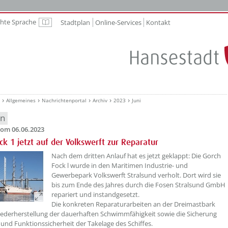
chte Sprache
Stadtplan
Online-Services
Kontakt
Leichte Sprache
Allgemeines
Nachrichtenportal
Archiv
2023
Juni
en
om 06.06.2023
ck 1 jetzt auf der Volkswerft zur Reparatur
??? absaetzeOben[1]/titel ???
Nach dem dritten Anlauf hat es jetzt geklappt: Die Gorch
Fock l wurde in den Maritimen Industrie- und
Gewerbepark Volkswerft Stralsund verholt. Dort wird sie
bis zum Ende des Jahres durch die Fosen Stralsund GmbH
repariert und instandgesetzt.
Die konkreten Reparaturarbeiten an der Dreimastbark
iederherstellung der dauerhaften Schwimmfähigkeit sowie die Sicherung
 und Funktionssicherheit der Takelage des Schiffes.