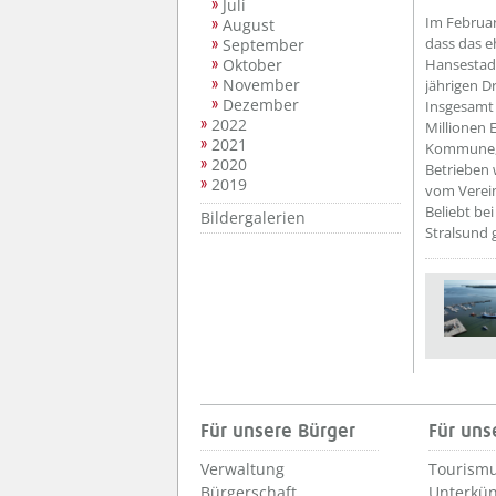
Juli
Im Februar
August
dass das e
September
Oktober
Hansestadt
November
jährigen D
Dezember
Insgesamt 
2022
Millionen 
2021
Kommune, 
2020
Betrieben 
2019
vom Verein
Beliebt be
Bildergalerien
Stralsund 
Für unsere Bürger
Für uns
Verwaltung
Tourismu
Bürgerschaft
Unterkün