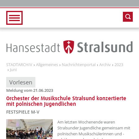
Zur Hauptnavigation
Zum Inhalt
STADTARCHIV
Allgemeines
Nachrichtenportal
Archiv
2023
Juni
Vorlesen
Meldung vom 21.06.2023
Orchester der Musikschule Stralsund konzertierte
mit polnischen Jugendlichen
FESTSPIELE M-V
??? absaetzeOben[1]/titel ???
Am letzten Wochenende waren
Stralsunder Jugendliche gemeinsam mit
polnischen Musikschülerinnen und -