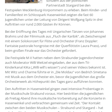
schülern aus der polnischen
Partnerstadt Stargard bei den
Festspielen Mecklenburg-Vorpommern zu erleben. Beim Kinder- und
Familienfest im Schlosspark Hasenwinkel zeigten die fast 60
Jugendlichen unter der Leitung von Dirigent Wolfgang Spitz in drei
Auftritten vor rund 2.000 Gästen ihr Können.
Bei der Eröffnung des Tages mit Ungarischen Tänzen von Johannes
Brahms und der Filmmusik aus „Fluch der Karibik“, als Zwischenspiel
mit einem Solokonzert für Flöte und Orchester (Franz Doppler:
Fantaisie pastorale hongroise mit der Querflötistin Laura Prass), und
beim großen Finale war das Orchester gefordert.
Die Festspiele M-V hatten neben dem Stralsunder Jugendorchester
auch Moderator Willi Weitzel eingeladen, der aus dem TV-
Kinderkanal KiKa („Willi will's wissen“) und seinen Videos bekannt ist.
Mit Witz und Charme führte er in „Die Moldau“ von Bedrich Smetana
mit Musik aus dem Orchester ein, bevor die Jugendlichen das große
Orchesterwerk als Höhepunkt des Tages ganz aufführen konnten.
Den Auftritten in Hasenwinkel gingen zwei intensive Probentage in
der Musikschule Stralsund voraus. Hier bestritten die Jugendlichen
ab Freitag Abend ihre musikalische Vorbereitung auf die Konzerte in
Hasenwinkel und verbrachten gemeinsam viel Zeit. "Der Kontakt
zwischen den beiden Musikschulen – Stralsund und Stargard – hat