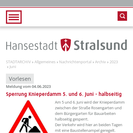
Zur Hauptnavigation
Zum Inhalt
STADTARCHIV
Allgemeines
Nachrichtenportal
Archiv
2023
Juni
Vorlesen
Meldung vom 04.06.2023
Sperrung Knieperdamm 5. und 6. Juni - halbseitig
??? absaetzeOben[1]/titel ???
Am 5 und 6. Juni wird der Knieperdamm
zwischen der Straße Rosengarten und
dem Bürgergarten für Bauarbeiten
halbseitig gesperrt.
Der Verkehr wird hier an beiden Tagen
mit eine Baustellenampel geregelt.