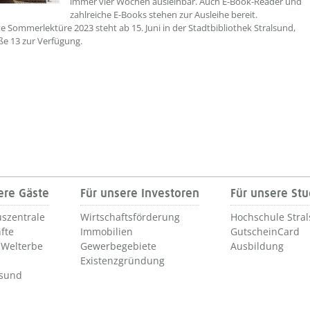
immer vier Wochen ausleihbar. Auch E-Book-Reader und
zahlreiche E-Books stehen zur Ausleihe bereit.
te Sommerlektüre 2023 steht ab 15. Juni in der Stadtbibliothek Stralsund,
e 13 zur Verfügung.
ere Gäste
Für unsere Investoren
Für unsere St
szentrale
Wirtschaftsförderung
Hochschule Stra
fte
Immobilien
GutscheinCard
Welterbe
Gewerbegebiete
Ausbildung
Existenzgründung
lsund