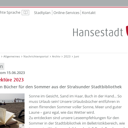
chte Sprache
Stadtplan
Online-Services
Kontakt
Leichte Sprache
Allgemeines
Nachrichtenportal
Archiv
2023
Juni
en
om 15.06.2023
ektüre 2023
en Bücher für den Sommer aus der Stralsunder Stadtbibliothek
??? absaetzeOben[1]/titel ???
Sonne im Gesicht, Sand im Haar, Buch in der Hand... So
muss Urlaub sein! Unsere Urlaubsbücher entführen in
einen flirrenden Sommer voller Sonne, Meer und guter
Laune – ganz egal, wie das Wetter wird.
Zu entdecken sind unsere Leseempfehlungen für den
Sommer in der Stadtbibliothek im Belletristikbereich, wie