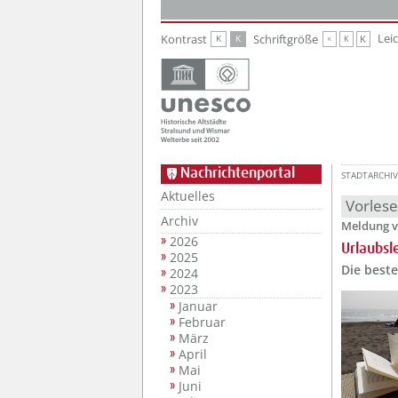
Zur Hauptnavigation
Zum Inhalt
Lei
Kontrast
Schriftgröße
K
K
K
K
K
Nachrichtenportal
STADTARCHIV
Aktuelles
Vorles
Archiv
Meldung v
2026
Urlaubsl
2025
Die best
2024
2023
Januar
Februar
März
April
Mai
Juni