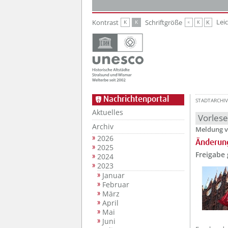
Zur Hauptnavigation
Zum Inhalt
Lei
Kontrast
Schriftgröße
K
K
K
K
K
Nachrichtenportal
STADTARCHIV
Aktuelles
Vorles
Archiv
Meldung v
2026
Änderun
2025
Freigabe
2024
2023
Januar
Februar
März
April
Mai
Juni