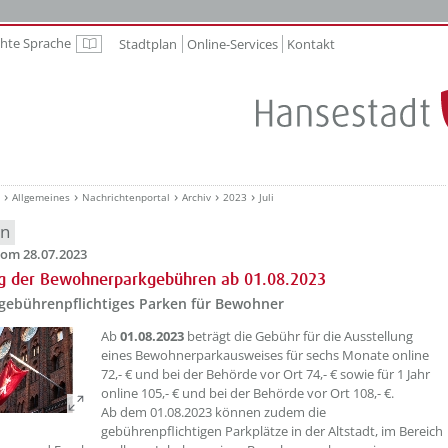
chte Sprache
Stadtplan
Online-Services
Kontakt
Leichte Sprache
Allgemeines
Nachrichtenportal
Archiv
2023
Juli
en
om 28.07.2023
g der Bewohnerparkgebühren ab 01.08.2023
 gebührenpflichtiges Parken für Bewohner
??? absaetzeOben[1]/titel ???
Ab
01.08.2023
beträgt die Gebühr für die Ausstellung
eines Bewohnerparkausweises für sechs Monate online
72,- € und bei der Behörde vor Ort 74,- € sowie für 1 Jahr
online 105,- € und bei der Behörde vor Ort 108,- €.
Ab dem 01.08.2023 können zudem die
gebührenpflichtigen Parkplätze in der Altstadt, im Bereich