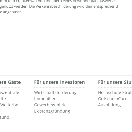
mm und Frankenwall von Inhabern eines Bewohnerparkausweises
 genutzt werden. Die Verkehrsbeschilderung wird dementsprechend
se angepasst.
ere Gäste
Für unsere Investoren
Für unsere St
szentrale
Wirtschaftsförderung
Hochschule Stra
fte
Immobilien
GutscheinCard
Welterbe
Gewerbegebiete
Ausbildung
Existenzgründung
lsund