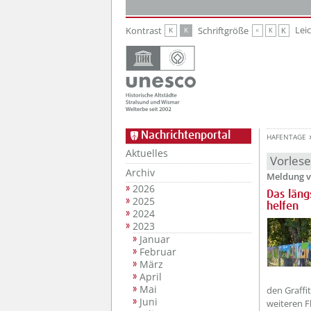
Zur Hauptnavigation
Zum Inhalt
Lei
Kontrast
Schriftgröße
K
K
K
K
K
Nachrichtenportal
HAFENTAGE
Aktuelles
Vorles
Archiv
Meldung v
2026
Das läng
2025
helfen
2024
2023
Januar
Februar
März
April
Mai
den Graffi
Juni
weiteren 