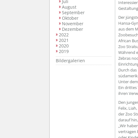
Juli
Interessie
August
Gestaltung
September
Der jüngst
Oktober
Hansa-Gym
November
Dezember
aus dem Ma
2022
Zoobesuche
2021
African Bu
2020
Zoo Stral
2019
Während er
Zebras no
Bildergalerien
Einrichtun
Durch das 
südamerik
Unter dem 
Ein dritte
ihren Verw
Den jungen 
Felix, Lia
der Zoo St
darauf hin
„Wir haben
vertragen 
oder Kinde