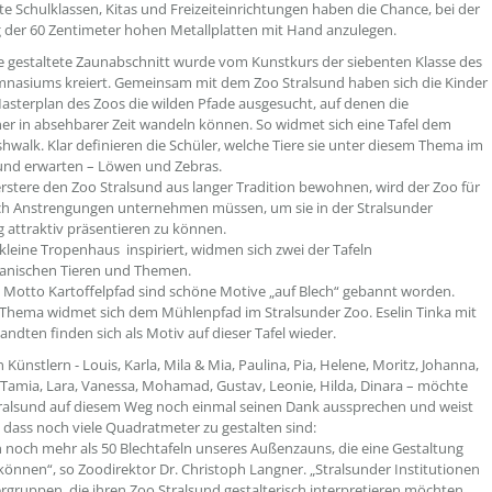
rte Schulklassen, Kitas und Freizeiteinrichtungen haben die Chance, bei der
 der 60 Zentimeter hohen Metallplatten mit Hand anzulegen.
e gestaltete Zaunabschnitt wurde vom Kunstkurs der siebenten Klasse des
nasiums kreiert. Gemeinsam mit dem Zoo Stralsund haben sich die Kinder
sterplan des Zoos die wilden Pfade ausgesucht, auf denen die
r in absehbarer Zeit wandeln können. So widmet sich eine Tafel dem
shwalk. Klar definieren die Schüler, welche Tiere sie unter diesem Thema im
sund erwarten – Löwen und Zebras.
stere den Zoo Stralsund aus langer Tradition bewohnen, wird der Zoo für
ch Anstrengungen unternehmen müssen, um sie in der Stralsunder
g attraktiv präsentieren zu können.
kleine Tropenhaus inspiriert, widmen sich zwei der Tafeln
anischen Tieren und Themen.
Motto Kartoffelpfad sind schöne Motive „auf Blech“ gebannt worden.
s Thema widmet sich dem Mühlenpfad im Stralsunder Zoo. Eselin Tinka mit
andten finden sich als Motiv auf dieser Tafel wieder.
Künstlern - Louis, Karla, Mila & Mia, Paulina, Pia, Helene, Moritz, Johanna,
h, Tamia, Lara, Vanessa, Mohamad, Gustav, Leonie, Hilda, Dinara – möchte
ralsund auf diesem Weg noch einmal seinen Dank aussprechen und weist
, dass noch viele Quadratmeter zu gestalten sind:
 noch mehr als 50 Blechtafeln unseres Außenzauns, die eine Gestaltung
können“, so Zoodirektor Dr. Christoph Langner. „Stralsunder Institutionen
rgruppen, die ihren Zoo Stralsund gestalterisch interpretieren möchten,