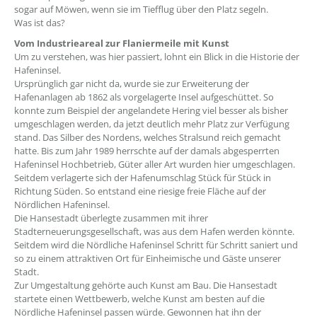
sogar auf Möwen, wenn sie im Tiefflug über den Platz segeln.
Was ist das?
Vom Industrieareal zur Flaniermeile mit Kunst
Um zu verstehen, was hier passiert, lohnt ein Blick in die Historie der
Hafeninsel.
Ursprünglich gar nicht da, wurde sie zur Erweiterung der
Hafenanlagen ab 1862 als vorgelagerte Insel aufgeschüttet. So
konnte zum Beispiel der angelandete Hering viel besser als bisher
umgeschlagen werden, da jetzt deutlich mehr Platz zur Verfügung
stand. Das Silber des Nordens, welches Stralsund reich gemacht
hatte. Bis zum Jahr 1989 herrschte auf der damals abgesperrten
Hafeninsel Hochbetrieb, Güter aller Art wurden hier umgeschlagen.
Seitdem verlagerte sich der Hafenumschlag Stück für Stück in
Richtung Süden. So entstand eine riesige freie Fläche auf der
Nördlichen Hafeninsel.
Die Hansestadt überlegte zusammen mit ihrer
Stadterneuerungsgesellschaft, was aus dem Hafen werden könnte.
Seitdem wird die Nördliche Hafeninsel Schritt für Schritt saniert und
so zu einem attraktiven Ort für Einheimische und Gäste unserer
Stadt.
Zur Umgestaltung gehörte auch Kunst am Bau. Die Hansestadt
startete einen Wettbewerb, welche Kunst am besten auf die
Nördliche Hafeninsel passen würde. Gewonnen hat ihn der