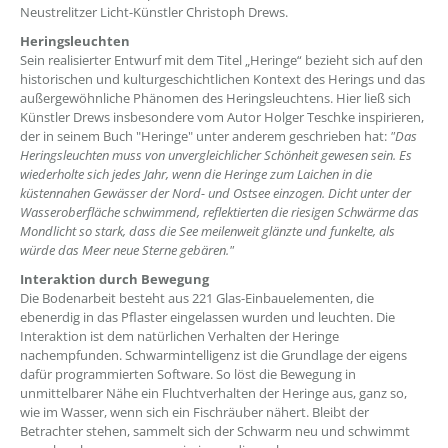
Neustrelitzer Licht-Künstler Christoph Drews.
Heringsleuchten
Sein realisierter Entwurf mit dem Titel „Heringe“ bezieht sich auf den
historischen und kulturgeschichtlichen Kontext des Herings und das
außergewöhnliche Phänomen des Heringsleuchtens. Hier ließ sich
Künstler Drews insbesondere vom Autor Holger Teschke inspirieren,
der in seinem Buch "Heringe" unter anderem geschrieben hat:
"Das
Heringsleuchten muss von unvergleichlicher Schönheit gewesen sein. Es
wiederholte sich jedes Jahr, wenn die Heringe zum Laichen in die
küstennahen Gewässer der Nord- und Ostsee einzogen. Dicht unter der
Wasseroberfläche schwimmend, reflektierten die riesigen Schwärme das
Mondlicht so stark, dass die See meilenweit glänzte und funkelte, als
würde das Meer neue Sterne gebären."
Interaktion durch Bewegung
Die Bodenarbeit besteht aus 221 Glas-Einbauelementen, die
ebenerdig in das Pflaster eingelassen wurden und leuchten. Die
Interaktion ist dem natürlichen Verhalten der Heringe
nachempfunden. Schwarmintelligenz ist die Grundlage der eigens
dafür programmierten Software. So löst die Bewegung in
unmittelbarer Nähe ein Fluchtverhalten der Heringe aus, ganz so,
wie im Wasser, wenn sich ein Fischräuber nähert. Bleibt der
Betrachter stehen, sammelt sich der Schwarm neu und schwimmt