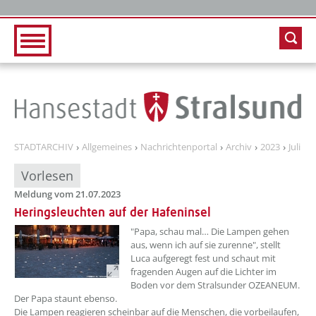
Zur Hauptnavigation
Zum Inhalt
STADTARCHIV
Allgemeines
Nachrichtenportal
Archiv
2023
Juli
Vorlesen
Meldung vom 21.07.2023
Heringsleuchten auf der Hafeninsel
??? absaetzeOben[1]/titel ???
"Papa, schau mal… Die Lampen gehen
aus, wenn ich auf sie zurenne", stellt
Luca aufgeregt fest und schaut mit
fragenden Augen auf die Lichter im
Boden vor dem Stralsunder OZEANEUM.
Der Papa staunt ebenso.
Die Lampen reagieren scheinbar auf die Menschen, die vorbeilaufen,