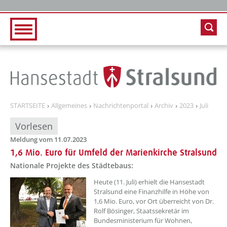
Zur Hauptnavigation
Zum Inhalt
STARTSEITE
Allgemeines
Nachrichtenportal
Archiv
2023
Juli
Vorlesen
Meldung vom 11.07.2023
1,6 Mio. Euro für Umfeld der Marienkirche Stralsund
Nationale Projekte des Städtebaus:
??? absaetzeOben[1]/titel ???
Heute (11. Juli) erhielt die Hansestadt
Stralsund eine Finanzhilfe in Höhe von
1,6 Mio. Euro, vor Ort überreicht von Dr.
Rolf Bösinger, Staatssekretär im
Bundesministerium für Wohnen,