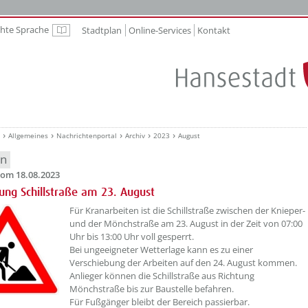
chte Sprache
Stadtplan
Online-Services
Kontakt
Leichte Sprache
Allgemeines
Nachrichtenportal
Archiv
2023
August
en
om 18.08.2023
rung Schillstraße am 23. August
??? absaetzeOben[1]/titel ???
Für Kranarbeiten ist die Schillstraße zwischen der Knieper-
und der Mönchstraße am 23. August in der Zeit von 07:00
Uhr bis 13:00 Uhr voll gesperrt.
Bei ungeeigneter Wetterlage kann es zu einer
Verschiebung der Arbeiten auf den 24. August kommen.
Anlieger können die Schillstraße aus Richtung
Mönchstraße bis zur Baustelle befahren.
Für Fußgänger bleibt der Bereich passierbar.