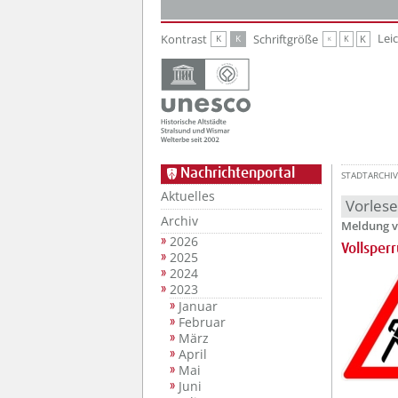
Zur Hauptnavigation
Zum Inhalt
Lei
Kontrast
Schriftgröße
K
K
K
K
K
Nachrichtenportal
STADTARCHIV
Aktuelles
Vorles
Archiv
Meldung v
2026
Vollsper
2025
2024
2023
Januar
Februar
März
April
Mai
Juni