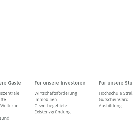
ere Gäste
Für unsere Investoren
Für unsere St
szentrale
Wirtschaftsförderung
Hochschule Stra
fte
Immobilien
GutscheinCard
Welterbe
Gewerbegebiete
Ausbildung
Existenzgründung
lsund