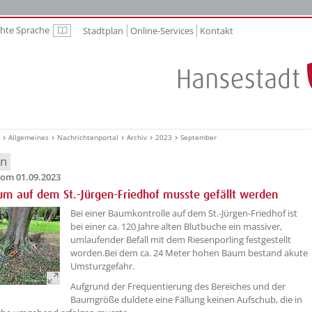
chte Sprache
Stadtplan
Online-Services
Kontakt
Leichte Sprache
Allgemeines
Nachrichtenportal
Archiv
2023
September
en
om 01.09.2023
um auf dem St.-Jürgen-Friedhof musste gefällt werden
??? absaetzeOben[1]/titel ???
Bei einer Baumkontrolle auf dem St.-Jürgen-Friedhof ist
bei einer ca. 120 Jahre alten Blutbuche ein massiver,
umlaufender Befall mit dem Riesenporling festgestellt
worden.Bei dem ca. 24 Meter hohen Baum bestand akute
Umsturzgefahr.
Aufgrund der Frequentierung des Bereiches und der
Baumgröße duldete eine Fällung keinen Aufschub, die in