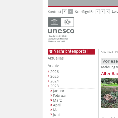
Zur Hauptnavigation
Zum Inhalt
Lei
Kontrast
Schriftgröße
K
K
K
K
K
Nachrichtenportal
STADTARCHIV
Aktuelles
Vorles
Archiv
Meldung v
2026
Alter Ba
2025
2024
2023
Januar
Februar
März
April
Mai
Juni