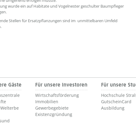
che umgehend erfolgen musste.
llung wurde ein auf Habitate und Vogelnester geschulter Baumpfleger
gen.
nde Stellen für Ersatzpflanzungen sind im unmittelbaren Umfeld
.
ere Gäste
Für unsere Investoren
Für unsere St
szentrale
Wirtschaftsförderung
Hochschule Stra
fte
Immobilien
GutscheinCard
Welterbe
Gewerbegebiete
Ausbildung
Existenzgründung
lsund