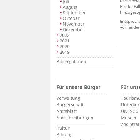
dieser Wo
Juli
Bei der Fä
August
hinzugezo
September
Oktober
Entspreche
November
vorhanden
Dezember
2022
2021
2020
2019
Bildergalerien
Für unsere Bürger
Für uns
Verwaltung
Tourismu
Bürgerschaft
Unterkün
Amtsblatt
UNESCO-
Ausschreibungen
Museen
Zoo Stra
Kultur
Bildung