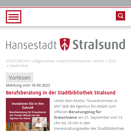
Zur Hauptnavigation
Zum Inhalt
STADTARCHIV
Allgemeines
Nachrichtenportal
Archiv
2023
September
Vorlesen
Meldung vom 18.09.2023
Berufsberatung in der Stadtbibliothek Stralsund
??? absaetzeOben[1]/titel ???
Unter dem Motto "Vorankommen in
MV" lädt die Agentur für Arbeit zum
offenen
Beratungstag für
Erwachsene
am 21. September von 13
Uhr bis 18 Uhr in den
Veranstaltungskeller der Stadtbibliothek