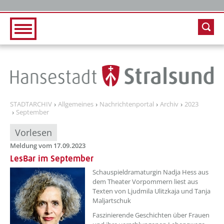
Zur Hauptnavigation
Zum Inhalt
STADTARCHIV
Allgemeines
Nachrichtenportal
Archiv
2023
September
Vorlesen
Meldung vom 17.09.2023
LesBar im September
??? absaetzeOben[1]/titel ???
Schauspieldramaturgin Nadja Hess aus
dem Theater Vorpommern liest aus
Texten von Ljudmila Ulitzkaja und Tanja
Maljartschuk
Faszinierende Geschichten über Frauen