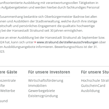
kunftsorientierte Ausbildung mit verantwortungsvollen Tätigkeiten in
en Aufgabengebieten und werden hierbei durch fachkundiges Personal
 Zusammenhang bedankte sich Oberbürgermeister Badrow bei allen
nnen und Ausbildern der Stadtverwaltung, welche durch ihre stetige
eitschaft und persönliches Engagement die qualitativ hochwertige
 bei der Hansestadt Stralsund seit 30 Jahren ermöglichen.
sse an einer Ausbildung bei der Hansestadt Stralsund ab September bzw.
24 hat, kann sich unter
www.stralsund.de/stellenausschreibungen
über
len Ausbildungsangebote informieren. Bewerbungsschluss ist der 31.
023.
ere Gäste
Für unsere Investoren
Für unsere St
szentrale
Wirtschaftsförderung
Hochschule Stra
fte
Immobilien
GutscheinCard
Welterbe
Gewerbegebiete
Ausbildung
Existenzgründung
lsund