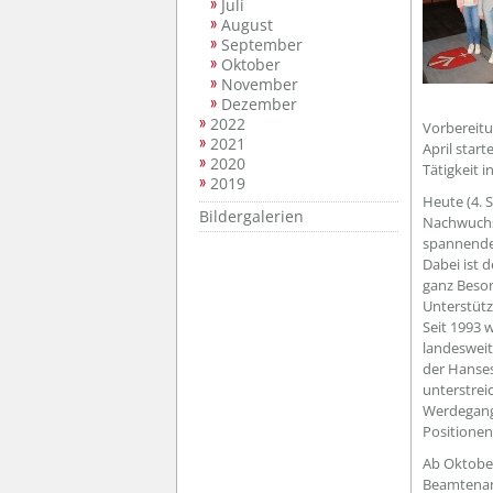
Juli
August
September
Oktober
November
Dezember
2022
Vorbereitu
2021
April star
2020
Tätigkeit 
2019
Heute (4.
Bildergalerien
Nachwuchsk
spannende
Dabei ist 
ganz Beson
Unterstütz
Seit 1993
landesweit
der Hanses
unterstrei
Werdegang 
Positionen
Ab Oktober
Beamtenanw