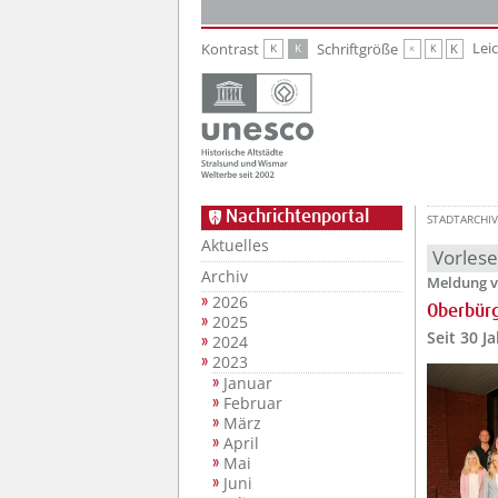
Zur Hauptnavigation
Zum Inhalt
Lei
Kontrast
Schriftgröße
K
K
K
K
K
Nachrichtenportal
STADTARCHIV
Aktuelles
Vorles
Archiv
Meldung v
2026
Oberbürg
2025
Seit 30 J
2024
2023
Januar
Februar
März
April
Mai
Juni