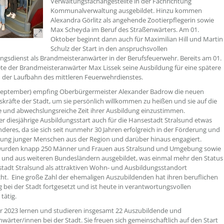
Verwaltungsfachangestellte in der Fachrichtung
Kommunalverwaltung ausgebildet. Hinzu kommen
Alexandra Görlitz als angehende Zootierpflegerin sowie
Max Scheyda im Beruf des Straßenwärters. Am 01.
Oktober beginnt dann auch für Maximilian Hill und Martin
Schulz der Start in den anspruchsvollen
ngsdienst als Brandmeisteranwärter in der Berufsfeuerwehr. Bereits am 01.
tete der Brandmeisteranwärter Max Lissek seine Ausbildung für eine spätere
in der Laufbahn des mittleren Feuerwehrdienstes.
 September) empfing Oberbürgermeister Alexander Badrow die neuen
räfte der Stadt, um sie persönlich willkommen zu heißen und sie auf die
 und abwechslungsreiche Zeit ihrer Ausbildung einzustimmen.
der diesjährige Ausbildungsstart auch für die Hansestadt Stralsund etwas
deres, da sie sich seit nunmehr 30 Jahren erfolgreich in der Förderung und
ung junger Menschen aus der Region und darüber hinaus engagiert.
 wurden knapp 250 Männer und Frauen aus Stralsund und Umgebung sowie
 und aus weiteren Bundesländern ausgebildet, was einmal mehr den Status
tadt Stralsund als attraktiven Wohn- und Ausbildungsstandort
cht. Eine große Zahl der ehemaligen Auszubildenden hat ihren beruflichen
bei der Stadt fortgesetzt und ist heute in verantwortungsvollen
 tätig.
 2023 lernen und studieren insgesamt 22 Auszubildende und
ärter/innen bei der Stadt. Sie freuen sich gemeinschaftlich auf den Start