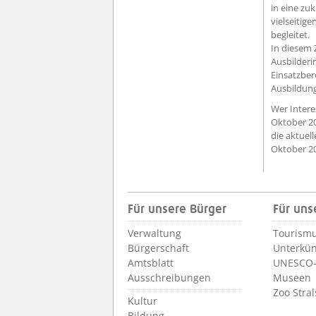
in eine zu
vielseitig
begleitet.
In diesem
Ausbilderi
Einsatzber
Ausbildung
Wer Intere
Oktober 20
die aktuel
Oktober 2
Für unsere Bürger
Für uns
Verwaltung
Tourismu
Bürgerschaft
Unterkün
Amtsblatt
UNESCO-
Ausschreibungen
Museen
Zoo Stra
Kultur
Bildung