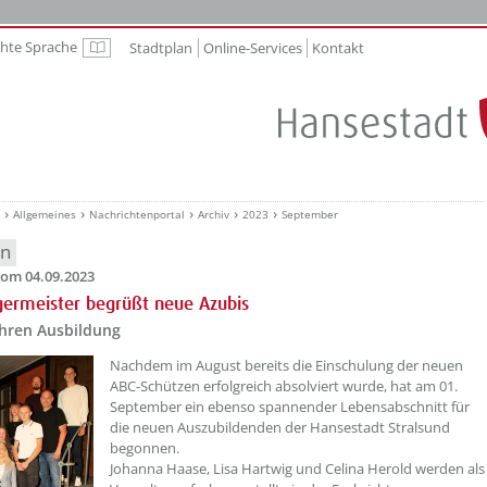
chte Sprache
Stadtplan
Online-Services
Kontakt
Leichte Sprache
Allgemeines
Nachrichtenportal
Archiv
2023
September
en
om 04.09.2023
ermeister begrüßt neue Azubis
ahren Ausbildung
??? absaetzeOben[1]/titel ???
Nachdem im August bereits die Einschulung der neuen
ABC-Schützen erfolgreich absolviert wurde, hat am 01.
September ein ebenso spannender Lebensabschnitt für
die neuen Auszubildenden der Hansestadt Stralsund
begonnen.
Johanna Haase, Lisa Hartwig und Celina Herold werden als