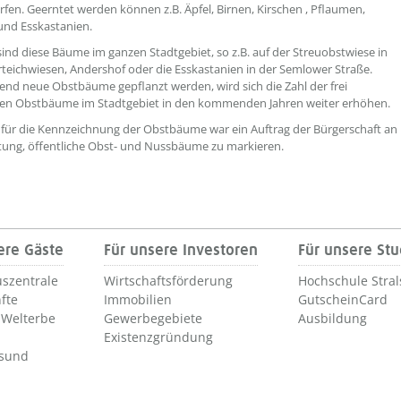
fen. Geerntet werden können z.B. Äpfel, Birnen, Kirschen , Pflaumen,
und Esskastanien.
sind diese Bäume im ganzen Stadtgebiet, so z.B. auf der Streuobstwiese in
teichwiesen, Andershof oder die Esskastanien in der Semlower Straße.
fend neue Obstbäume gepflanzt werden, wird sich die Zahl der frei
hen Obstbäume im Stadtgebiet in den kommenden Jahren weiter erhöhen.
für die Kennzeichnung der Obstbäume war ein Auftrag der Bürgerschaft an
tung, öffentliche Obst- und Nussbäume zu markieren.
ere Gäste
Für unsere Investoren
Für unsere St
szentrale
Wirtschaftsförderung
Hochschule Stra
fte
Immobilien
GutscheinCard
Welterbe
Gewerbegebiete
Ausbildung
Existenzgründung
lsund