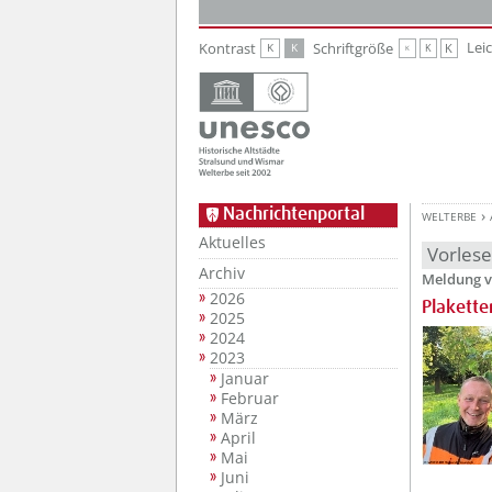
Zur Hauptnavigation
Zum Inhalt
Lei
Kontrast
Schriftgröße
K
K
K
K
K
Nachrichtenportal
WELTERBE
Aktuelles
Vorles
Archiv
Meldung v
2026
Plakette
2025
2024
2023
Januar
Februar
März
April
Mai
Juni