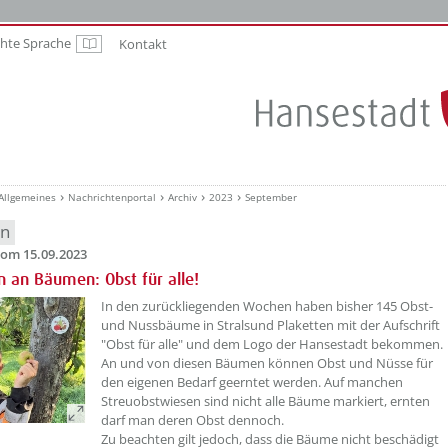
chte Sprache
Kontakt
Leichte Sprache
Allgemeines
Nachrichtenportal
Archiv
2023
September
en
om 15.09.2023
n an Bäumen: Obst für alle!
??? absaetzeOben[1]/titel ???
In den zurückliegenden Wochen haben bisher 145 Obst-
und Nussbäume in Stralsund Plaketten mit der Aufschrift
"Obst für alle" und dem Logo der Hansestadt bekommen.
An und von diesen Bäumen können Obst und Nüsse für
den eigenen Bedarf geerntet werden. Auf manchen
Streuobstwiesen sind nicht alle Bäume markiert, ernten
darf man deren Obst dennoch.
Zu beachten gilt jedoch, dass die Bäume nicht beschädigt