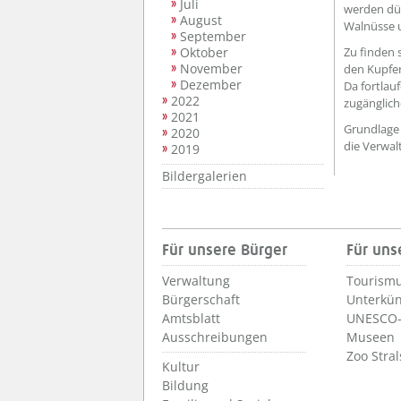
Juli
werden dür
August
Walnüsse 
September
Oktober
Zu finden 
November
den Kupfer
Dezember
Da fortlau
2022
zugänglic
2021
Grundlage 
2020
die Verwal
2019
Bildergalerien
Für unsere Bürger
Für uns
Verwaltung
Tourismu
Bürgerschaft
Unterkün
Amtsblatt
UNESCO-
Ausschreibungen
Museen
Zoo Stra
Kultur
Bildung