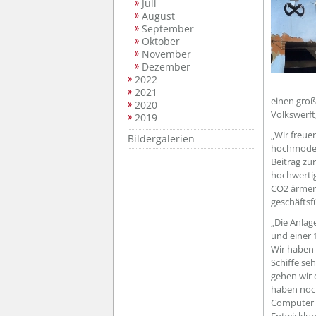
Juli
August
September
Oktober
November
Dezember
2022
2021
einen große
2020
Volkswerft
2019
„Wir freue
Bildergalerien
hochmodern
Beitrag zu
hochwertig
CO2 ärmere
geschäftsf
„Die Anlag
und einer 
Wir haben 
Schiffe se
gehen wir 
haben noch
Computer u