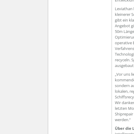
Entwicklung
Leviathan 
kleinerer 
gibt ein kl
Angebot gi
50m Länge)
Optimierun
operative 
Verfahrens
Technologi
recyceln. 
ausgebaut
„Vor uns l
kommenden 
sondern au
lokalen, r
Schiffsrec
Wir danken
letzten Mo
Shiprepair
werden.“
Über die