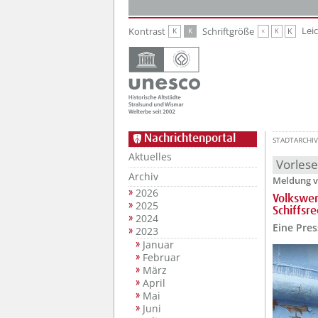
Zur Hauptnavigation
Zum Inhalt
Lei
Kontrast
Schriftgröße
K
K
K
K
K
Nachrichtenportal
STADTARCHIV
Aktuelles
Vorles
Archiv
Meldung v
2026
Volkswer
2025
Schiffsr
2024
Eine Pre
2023
Januar
Februar
März
April
Mai
Juni