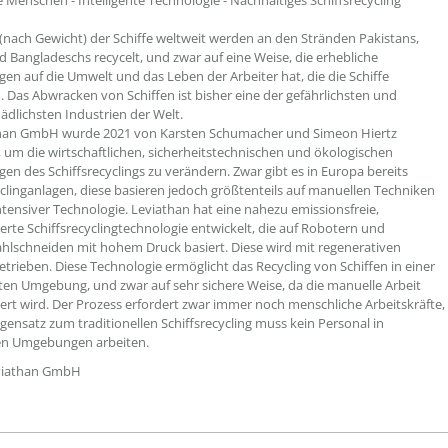
e Menschen - Intelligente Technologie - Nachhaltiges Schiffsrecycling
(nach Gewicht) der Schiffe weltweit werden an den Stränden Pakistans,
d Bangladeschs recycelt, und zwar auf eine Weise, die erhebliche
en auf die Umwelt und das Leben der Arbeiter hat, die die Schiffe
 Das Abwracken von Schiffen ist bisher eine der gefährlichsten und
dlichsten Industrien der Welt.
than GmbH wurde 2021 von Karsten Schumacher und Simeon Hiertz
 um die wirtschaftlichen, sicherheitstechnischen und ökologischen
en des Schiffsrecyclings zu verändern. Zwar gibt es in Europa bereits
yclinganlagen, diese basieren jedoch größtenteils auf manuellen Techniken
tensiver Technologie. Leviathan hat eine nahezu emissionsfreie,
erte Schiffsrecyclingtechnologie entwickelt, die auf Robotern und
hlschneiden mit hohem Druck basiert. Diese wird mit regenerativen
etrieben. Diese Technologie ermöglicht das Recycling von Schiffen in einer
rten Umgebung, und zwar auf sehr sichere Weise, da die manuelle Arbeit
ert wird. Der Prozess erfordert zwar immer noch menschliche Arbeitskräfte,
gensatz zum traditionellen Schiffsrecycling muss kein Personal in
hen Umgebungen arbeiten.
eviathan GmbH