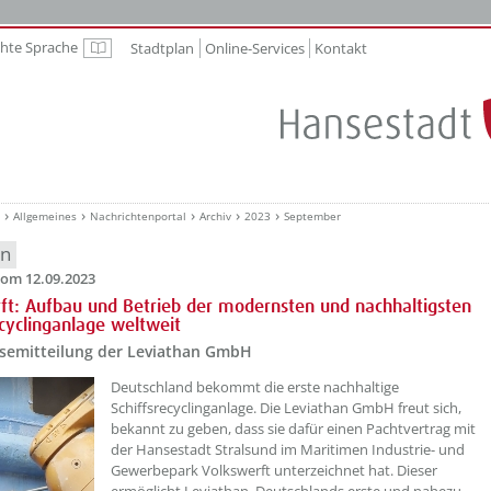
chte Sprache
Stadtplan
Online-Services
Kontakt
Leichte Sprache
Allgemeines
Nachrichtenportal
Archiv
2023
September
en
om 12.09.2023
ft: Aufbau und Betrieb der modernsten und nachhaltigsten
ecyclinganlage weltweit
ssemitteilung der Leviathan GmbH
??? absaetzeOben[1]/titel ???
Deutschland bekommt die erste nachhaltige
Schiffsrecyclinganlage. Die Leviathan GmbH freut sich,
bekannt zu geben, dass sie dafür einen Pachtvertrag mit
der Hansestadt Stralsund im Maritimen Industrie- und
Gewerbepark Volkswerft unterzeichnet hat. Dieser