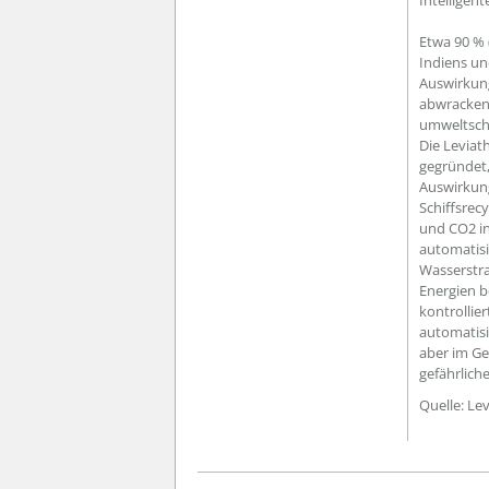
Intelligent
Etwa 90 % 
Indiens un
Auswirkung
abwracken.
umweltschä
Die Levia
gegründet,
Auswirkung
Schiffsrec
und CO2 in
automatisi
Wasserstra
Energien b
kontrollie
automatisi
aber im Ge
gefährlic
Quelle: L