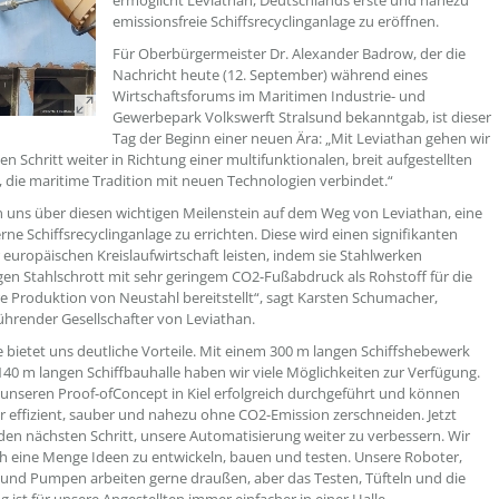
ermöglicht Leviathan, Deutschlands erste und nahezu
emissionsfreie Schiffsrecyclinganlage zu eröffnen.
Für Oberbürgermeister Dr. Alexander Badrow, der die
Nachricht heute (12. September) während eines
Wirtschaftsforums im Maritimen Industrie- und
Gewerbepark Volkswerft Stralsund bekanntgab, ist dieser
Tag der Beginn einer neuen Ära: „Mit Leviathan gehen wir
n Schritt weiter in Richtung einer multifunktionalen, breit aufgestellten
, die maritime Tradition mit neuen Technologien verbindet.“
n uns über diesen wichtigen Meilenstein auf dem Weg von Leviathan, eine
e Schiffsrecyclinganlage zu errichten. Diese wird einen signifikanten
r europäischen Kreislaufwirtschaft leisten, indem sie Stahlwerken
en Stahlschrott mit sehr geringem CO2-Fußabdruck als Rohstoff für die
 Produktion von Neustahl bereitstellt“, sagt Karsten Schumacher,
ührender Gesellschafter von Leviathan.
e bietet uns deutliche Vorteile. Mit einem 300 m langen Schiffshebewerk
140 m langen Schiffbauhalle haben wir viele Möglichkeiten zur Verfügung.
unseren Proof-ofConcept in Kiel erfolgreich durchgeführt und können
hr effizient, sauber und nahezu ohne CO2-Emission zerschneiden. Jetzt
den nächsten Schritt, unsere Automatisierung weiter zu verbessern. Wir
 eine Menge Ideen zu entwickeln, bauen und testen. Unsere Roboter,
nd Pumpen arbeiten gerne draußen, aber das Testen, Tüfteln und die