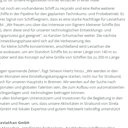
 ist für unsere Angestellten immer einfacher in einer Halle.
hat noch ein vorhandenes Schiff zu recyceln und eine Reihe weiterer
Schiffe in der Pipeline für den geplanten Technikums- und Probebetrieb. Es
ares Signal von Schiffseignern, dass es eine starke Nachfrage für Leviathans
bt. „Wir freuen uns über das Interesse von Eignern kleinerer Schiffe (bis
, denn diese sind für unseren technologischen Entwicklungs- und
gsprozess gut geeignet", so Karsten Schumacher weiter. Die nächste
Entwicklungsphase wird sich auf die Verbesserung des
 für kleine Schiffe konzentrieren, anschließend wird Leviathan die
e ausbauen, um am Standort Schiffe bis zu einer Länge von 140 m zu
Später wird das Konzept auf eine Größe von Schiffen bis zu 350 m Länge
.
iegen spannende Zeiten", fügt Simeon Hiertz hinzu. „Wir werden in den
Monaten eine Einstellungskampagne starten, nicht nur für Stralsund,
ch für unseren Hauptsitz in Bremen. Wir werden auf der Suche nach
egionalen und globalen Talenten sein, die zum Aufbau von automatisierten
yclinganlagen und -technologien beitragen können.
 allen bisherigen Unterstützern und Investoren für die Begleitung in den
naten und freuen uns, dass unsere Aktivitäten in Stralsund von Strela
 GmbH mit lokaler Expertise und gutem Netzwerk tatkräftig unterstützt
 Leviathan GmbH