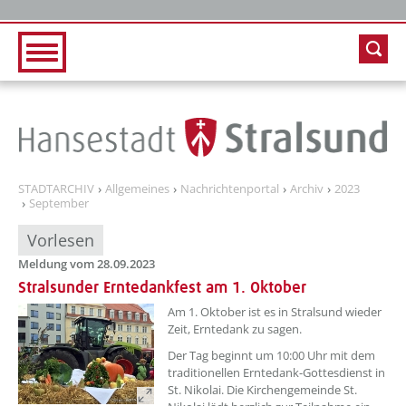
Zur Hauptnavigation
Zum Inhalt
STADTARCHIV
Allgemeines
Nachrichtenportal
Archiv
2023
September
Vorlesen
Meldung vom 28.09.2023
Stralsunder Erntedankfest am 1. Oktober
??? absaetzeOben[1]/titel ???
Am 1. Oktober ist es in Stralsund wieder
Zeit, Erntedank zu sagen.
Der Tag beginnt um 10:00 Uhr mit dem
traditionellen Erntedank-Gottesdienst in
St. Nikolai. Die Kirchengemeinde St.