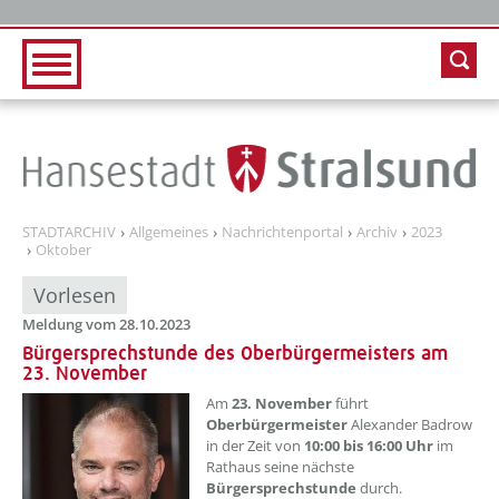
Zur Hauptnavigation
Zum Inhalt
STADTARCHIV
Allgemeines
Nachrichtenportal
Archiv
2023
Oktober
Vorlesen
Meldung vom 28.10.2023
Bürgersprechstunde des Oberbürgermeisters am
23. November
??? absaetzeOben[1]/titel ???
Am
23. November
führt
Oberbürgermeister
Alexander Badrow
in der Zeit von
10:00 bis 16:00 Uhr
im
Rathaus seine nächste
Bürgersprechstunde
durch.