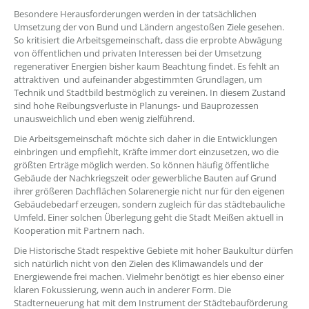
Besondere Herausforderungen werden in der tatsächlichen
Umsetzung der von Bund und Ländern angestoßen Ziele gesehen.
So kritisiert die Arbeitsgemeinschaft, dass die erprobte Abwägung
von öffentlichen und privaten Interessen bei der Umsetzung
regenerativer Energien bisher kaum Beachtung findet. Es fehlt an
attraktiven und aufeinander abgestimmten Grundlagen, um
Technik und Stadtbild bestmöglich zu vereinen. In diesem Zustand
sind hohe Reibungsverluste in Planungs- und Bauprozessen
unausweichlich und eben wenig zielführend.
Die Arbeitsgemeinschaft möchte sich daher in die Entwicklungen
einbringen und empfiehlt, Kräfte immer dort einzusetzen, wo die
größten Erträge möglich werden. So können häufig öffentliche
Gebäude der Nachkriegszeit oder gewerbliche Bauten auf Grund
ihrer größeren Dachflächen Solarenergie nicht nur für den eigenen
Gebäudebedarf erzeugen, sondern zugleich für das städtebauliche
Umfeld. Einer solchen Überlegung geht die Stadt Meißen aktuell in
Kooperation mit Partnern nach.
Die Historische Stadt respektive Gebiete mit hoher Baukultur dürfen
sich natürlich nicht von den Zielen des Klimawandels und der
Energiewende frei machen. Vielmehr benötigt es hier ebenso einer
klaren Fokussierung, wenn auch in anderer Form. Die
Stadterneuerung hat mit dem Instrument der Städtebauförderung