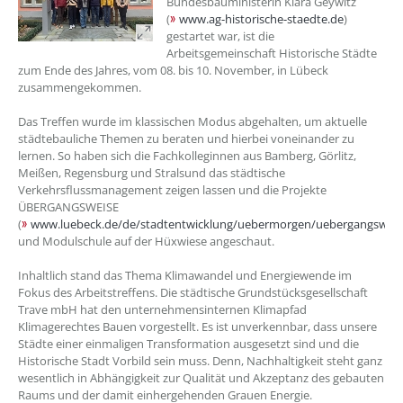
Bundesbauministerin Klara Geywitz
(
www.ag-historische-staedte.de
)
gestartet war, ist die
Arbeitsgemeinschaft Historische Städte
zum Ende des Jahres, vom 08. bis 10. November, in Lübeck
zusammengekommen.
Das Treffen wurde im klassischen Modus abgehalten, um aktuelle
städtebauliche Themen zu beraten und hierbei voneinander zu
lernen. So haben sich die Fachkolleginnen aus Bamberg, Görlitz,
Meißen, Regensburg und Stralsund das städtische
Verkehrsflussmanagement zeigen lassen und die Projekte
ÜBERGANGSWEISE
(
www.luebeck.de/de/stadtentwicklung/uebermorgen/uebergangsweis
und Modulschule auf der Hüxwiese angeschaut.
Inhaltlich stand das Thema Klimawandel und Energiewende im
Fokus des Arbeitstreffens. Die städtische Grundstücksgesellschaft
Trave mbH hat den unternehmensinternen Klimapfad
Klimagerechtes Bauen vorgestellt. Es ist unverkennbar, dass unsere
Städte einer einmaligen Transformation ausgesetzt sind und die
Historische Stadt Vorbild sein muss. Denn, Nachhaltigkeit steht ganz
wesentlich in Abhängigkeit zur Qualität und Akzeptanz des gebauten
Raums und der damit einhergehenden Grauen Energie.