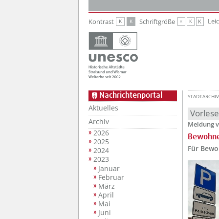
Zur Hauptnavigation
Zum Inhalt
Lei
Kontrast
Schriftgröße
K
K
K
K
K
Nachrichtenportal
STADTARCHIV
Aktuelles
Vorles
Archiv
Meldung v
2026
Bewohne
2025
Für Bewo
2024
2023
Januar
Februar
März
April
Mai
Juni