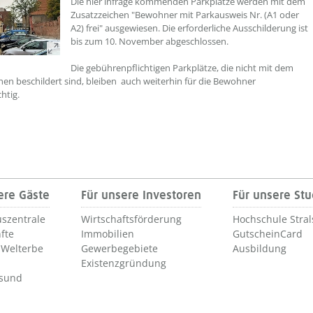
Die hier infrage kommenden Parkplätze werden mit dem
Zusatzzeichen "Bewohner mit Parkausweis Nr. (A1 oder
A2) frei" ausgewiesen. Die erforderliche Ausschilderung ist
bis zum 10. November abgeschlossen.
Die gebührenpflichtigen Parkplätze, die nicht mit dem
hen beschildert sind, bleiben auch weiterhin für die Bewohner
htig.
ere Gäste
Für unsere Investoren
Für unsere St
szentrale
Wirtschaftsförderung
Hochschule Stra
fte
Immobilien
GutscheinCard
Welterbe
Gewerbegebiete
Ausbildung
Existenzgründung
lsund