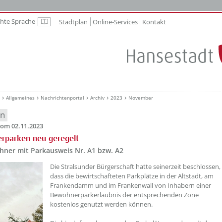
chte Sprache
Stadtplan
Online-Services
Kontakt
Leichte Sprache
Allgemeines
Nachrichtenportal
Archiv
2023
November
en
om 02.11.2023
rparken neu geregelt
hner mit Parkausweis Nr. A1 bzw. A2
??? absaetzeOben[1]/titel ???
Die Stralsunder Bürgerschaft hatte seinerzeit beschlossen,
dass die bewirtschafteten Parkplätze in der Altstadt, am
Frankendamm und im Frankenwall von Inhabern einer
Bewohnerparkerlaubnis der entsprechenden Zone
kostenlos genutzt werden können.