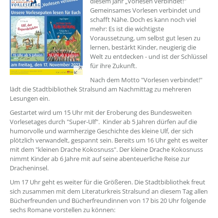
diesem Jahr „Vorlesen verbindet!"
Gemeinsames Vorlesen verbindet und
schafft Nähe. Doch es kann noch viel
mehr: Es ist die wichtigste
Voraussetzung, um selbst gut lesen zu
lernen, bestärkt Kinder, neugierig die
Welt zu entdecken - und ist der Schlüssel
für ihre Zukunft.
Nach dem Motto "Vorlesen verbindet!"
lädt die Stadtbibliothek Stralsund am Nachmittag zu mehreren
Lesungen ein.
Gestartet wird um 15 Uhr mit der Eroberung des Bundesweiten
Vorlesetages durch "Super-Ulf". Kinder ab 5 Jahren dürfen auf die
humorvolle und warmherzige Geschichte des kleine Ulf, der sich
plötzlich verwandelt, gespannt sein. Bereits um 16 Uhr geht es weiter
mit dem "kleinen Drache Kokosnuss". Der kleine Drache Kokosnuss
nimmt Kinder ab 6 Jahre mit auf seine abenteuerliche Reise zur
Dracheninsel.
Um 17 Uhr geht es weiter für die Größeren. Die Stadtbibliothek freut
sich zusammen mit dem Literaturkreis Stralsund an diesem Tag allen
Bücherfreunden und Bücherfreundinnen von 17 bis 20 Uhr folgende
sechs Romane vorstellen zu können: