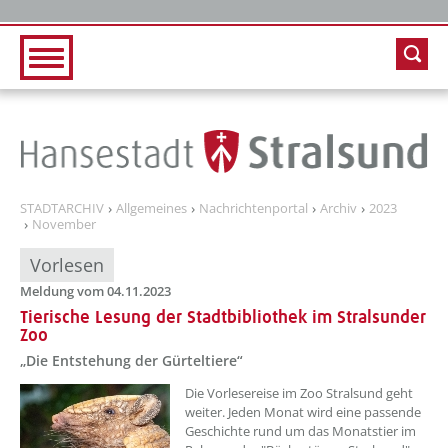
Zur Hauptnavigation
Zum Inhalt
STADTARCHIV
Allgemeines
Nachrichtenportal
Archiv
2023
November
Vorlesen
Meldung vom 04.11.2023
Tierische Lesung der Stadtbibliothek im Stralsunder
Zoo
„Die Entstehung der Gürteltiere“
??? absaetzeOben[1]/titel ???
Die Vorlesereise im Zoo Stralsund geht
weiter. Jeden Monat wird eine passende
Geschichte rund um das Monatstier im