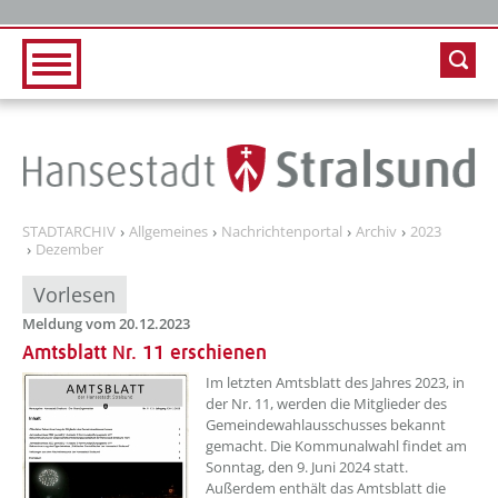
Zur Hauptnavigation
Zum Inhalt
STADTARCHIV
Allgemeines
Nachrichtenportal
Archiv
2023
Dezember
Vorlesen
Meldung vom 20.12.2023
Amtsblatt Nr. 11 erschienen
??? absaetzeOben[1]/titel ???
Im letzten Amtsblatt des Jahres 2023, in
der Nr. 11, werden die Mitglieder des
Gemeindewahlausschusses bekannt
gemacht. Die Kommunalwahl findet am
Sonntag, den 9. Juni 2024 statt.
Außerdem enthält das Amtsblatt die