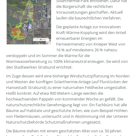
Solarthermie-Park entstehen. Dafür hat
die Bürgerschaft die rechtlichen
Voraussetzungen geschaffen. Aktuell
laufen die baurechtlichen Verfahren.
Die geplante Anlage zur innovativen
Kraft-Wärme-Kopplung wird den Anteil
erneuerbarer Energien im
Fernwärmenetz von Knieper West von
16 % auf mindestens 26 % nahezu
verdoppeln und im Sommer die Wärme für die
Warmwasserbereitung zu 100% klimaneutral erzeugen. Sie wird von
den Stadtwerken Stralsund errichtet.
Im Zuge dessen wird eine bisherige Windschutzpflanzung im Norden
und Westen der künftigen Solarthermie-Anlage (auf Flurstücken der
Hansestadt Stralsund) zu einer naturnahen Feldhecke umgestaltet.
Heißt konkret: Auf etwa 900 Metern Länge werden die
hochwachsenden Pappeln von kommender Woche an gefällt. Die
naturschutzrechtliche Genehmigung liegt vor. Ein Fachbüro hat alle
Bäume auf Habitate und geschützte Arten, wie zum Beispiel Höhlen
von Fledermäusen, untersucht und in Abstimmung mit der Unteren
Naturschutzbehörde Schutzmaßnahmen umgesetzt.
Die Bäume stehen mit einem geschätzten Alter von ca. 50 Jahren