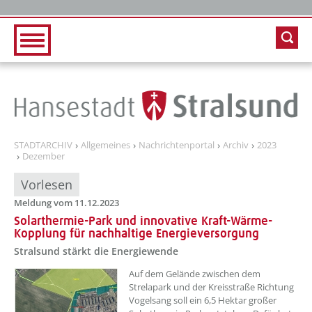
Zur Hauptnavigation
Zum Inhalt
STADTARCHIV
Allgemeines
Nachrichtenportal
Archiv
2023
Dezember
Vorlesen
Meldung vom 11.12.2023
Solarthermie-Park und innovative Kraft-Wärme-
Kopplung für nachhaltige Energieversorgung
Stralsund stärkt die Energiewende
??? absaetzeOben[1]/titel ???
Auf dem Gelände zwischen dem
Strelapark und der Kreisstraße Richtung
Vogelsang soll ein 6,5 Hektar großer