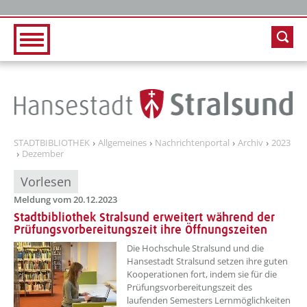
Zur Hauptnavigation
Zum Inhalt
STADTBIBLIOTHEK
Allgemeines
Nachrichtenportal
Archiv
2023
Dezember
Vorlesen
Meldung vom 20.12.2023
Stadtbibliothek Stralsund erweitert während der
Prüfungsvorbereitungszeit ihre Öffnungszeiten
??? absaetzeOben[1]/titel ???
Die Hochschule Stralsund und die
Hansestadt Stralsund setzen ihre guten
Kooperationen fort, indem sie für die
Prüfungsvorbereitungszeit des
laufenden Semesters Lernmöglichkeiten