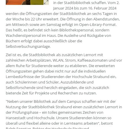
in der Stadtbibliothek schaffen. Vom 2.
Januar 2024 bis zum 16. Februar 2024
werden die Öffnungszeiten der Stadtbibliothek an sechs Tagen in
der Woche bis 22 Uhr erweitert. Die Öffnung in den Abendstunden,
am Mittwoch sowie am Samstag erfolgt im Open-Library-Format.
Das heißt, es befindet sich kein Bibliothekspersonal, sondern
Wachdienstpersonal im Haus. Die Ausleihe und Rückgabe von
Büchern erfolgt dabei ausschließlich über die
Selbstverbuchungsanlage.
Ziel ist es, die Stadtbibliothek als zusätzlichen Lernort mit
zahlreichen Arbeitsplätzen, WLAN, Strom, Kaffeeautomaten und vor
allem Ruhe für Studierende weiter zu etablieren. Die erweiterten
Öffnungszeiten gehen dabei nicht nur auf die individuellen
Lernbedürfnisse der Studierenden der Hochschule Stralsund ein,
auch Schülerinnen und Schüler, Auszubildende und
Selbstforschende sind herzlich eingeladen, die sich zusätzlich
bietende Zeit für Projekte und Recherchen zu nutzen.
"Neben unserer Bibliothek auf dem Campus schaffen wir mit der
Nutzung der Stadtbibliothek Stralsund einen zusätzlichen Lernort in
der Prüfungsphase – ein tolles gemeinsames Zeichen von
Hansestadt und Hochschule. Unsere Studierenden können so
überall und flexibel alleine oder in Lernteams arbeiten“, betont
Ralph Sonntag, Rektor der Hochschule Stralsund.