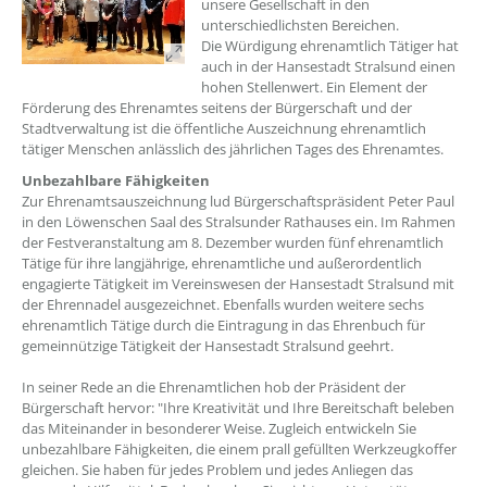
unsere Gesellschaft in den
unterschiedlichsten Bereichen.
Die Würdigung ehrenamtlich Tätiger hat
auch in der Hansestadt Stralsund einen
hohen Stellenwert. Ein Element der
Förderung des Ehrenamtes seitens der Bürgerschaft und der
Stadtverwaltung ist die öffentliche Auszeichnung ehrenamtlich
tätiger Menschen anlässlich des jährlichen Tages des Ehrenamtes.
Unbezahlbare Fähigkeiten
Zur Ehrenamtsauszeichnung lud Bürgerschaftspräsident Peter Paul
in den Löwenschen Saal des Stralsunder Rathauses ein. Im Rahmen
der Festveranstaltung am 8. Dezember wurden fünf ehrenamtlich
Tätige für ihre langjährige, ehrenamtliche und außerordentlich
engagierte Tätigkeit im Vereinswesen der Hansestadt Stralsund mit
der Ehrennadel ausgezeichnet. Ebenfalls wurden weitere sechs
ehrenamtlich Tätige durch die Eintragung in das Ehrenbuch für
gemeinnützige Tätigkeit der Hansestadt Stralsund geehrt.
In seiner Rede an die Ehrenamtlichen hob der Präsident der
Bürgerschaft hervor: "Ihre Kreativität und Ihre Bereitschaft beleben
das Miteinander in besonderer Weise. Zugleich entwickeln Sie
unbezahlbare Fähigkeiten, die einem prall gefüllten Werkzeugkoffer
gleichen. Sie haben für jedes Problem und jedes Anliegen das