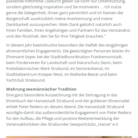
passende Hilfsmittel. Dadurch geben Sie nicht nur Unterstützung,
sondern gleichzeitig Inspiration und Sie motivieren. ... Ich nutze
gerne die Gelegenheit, Ihnen ganz persönlich und im Namen der
Bürgerschaft ausdrücklich meine Anerkennung und meine
Dankbarkeit auszusprechen. Mein Dank gebührt natürlich auch
Ihren Familien, Ihren Angehörigen und Partnern für das Verständnis
und den Rückhalt, den Sie für Ihre Tätigkeit brauchen."
In diesem Jahr beeindruckte besonders die Vielfalt des langjährigen
ehrenamtlichen Engagements. Die gewürdigten Personen leisten ihr
Ehrenamt bspw. bei der Stadtteilkoordination Frankenvorstadt,
beim Förderverein für Landschaft und Naturschutz Devin, beim
Kreisdiakonischen Werk Stralsund, im Seniorenbeirat, im
Stadtteilzentrum Knieper West, im Welterbe-Beirat und beim
Yachtclub Strelasund.
Wahrung seemännischer Tradition
Eine ganz besondere Auszeichnung mit der Eintragung in das
Ehrenbuch der Hansestadt Stralsund und der goldenen Ehrennadel
erhielt Peter Redenz an diesem Abend. Die Hansestadt Stralsund
würdigte damit das außerordentliche Engagement von Peter Redenz
für den Aufbau, die Pflege und positive Weiterentwicklung der
Vereinsaktivitäten des Stralsunder Seesportclubs „Hanse“ e.V.