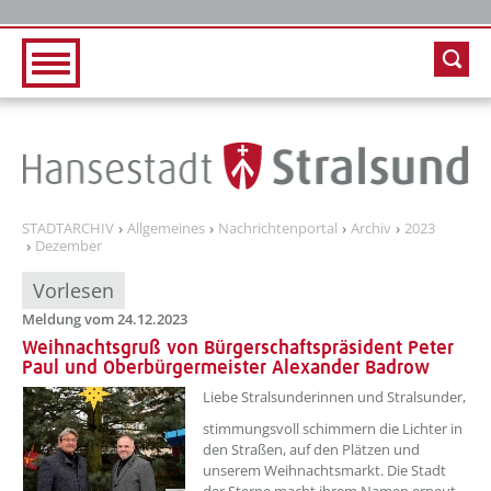
Zur Hauptnavigation
Zum Inhalt
STADTARCHIV
Allgemeines
Nachrichtenportal
Archiv
2023
Dezember
Vorlesen
Meldung vom 24.12.2023
Weihnachtsgruß von Bürgerschaftspräsident Peter
Paul und Oberbürgermeister Alexander Badrow
??? absaetzeOben[1]/titel ???
Liebe Stralsunderinnen und Stralsunder,
stimmungsvoll schimmern die Lichter in
den Straßen, auf den Plätzen und
unserem Weihnachtsmarkt. Die Stadt