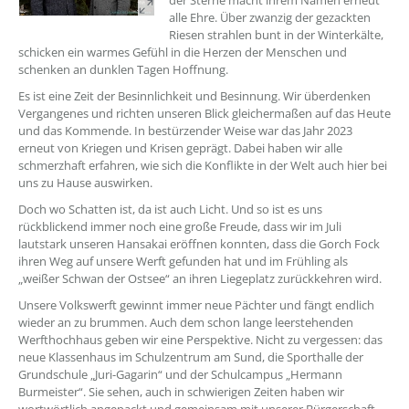
der Sterne macht ihrem Namen erneut
alle Ehre. Über zwanzig der gezackten
Riesen strahlen bunt in der Winterkälte,
schicken ein warmes Gefühl in die Herzen der Menschen und
schenken an dunklen Tagen Hoffnung.
Es ist eine Zeit der Besinnlichkeit und Besinnung. Wir überdenken
Vergangenes und richten unseren Blick gleichermaßen auf das Heute
und das Kommende. In bestürzender Weise war das Jahr 2023
erneut von Kriegen und Krisen geprägt. Dabei haben wir alle
schmerzhaft erfahren, wie sich die Konflikte in der Welt auch hier bei
uns zu Hause auswirken.
Doch wo Schatten ist, da ist auch Licht. Und so ist es uns
rückblickend immer noch eine große Freude, dass wir im Juli
lautstark unseren Hansakai eröffnen konnten, dass die Gorch Fock
ihren Weg auf unsere Werft gefunden hat und im Frühling als
„weißer Schwan der Ostsee“ an ihren Liegeplatz zurückkehren wird.
Unsere Volkswerft gewinnt immer neue Pächter und fängt endlich
wieder an zu brummen. Auch dem schon lange leerstehenden
Werfthochhaus geben wir eine Perspektive. Nicht zu vergessen: das
neue Klassenhaus im Schulzentrum am Sund, die Sporthalle der
Grundschule „Juri-Gagarin“ und der Schulcampus „Hermann
Burmeister“. Sie sehen, auch in schwierigen Zeiten haben wir