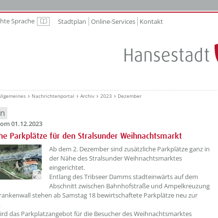
chte Sprache
Stadtplan
Online-Services
Kontakt
Leichte Sprache
Allgemeines
Nachrichtenportal
Archiv
2023
Dezember
en
om 01.12.2023
che Parkplätze für den Stralsunder Weihnachtsmarkt
??? absaetzeOben[1]/titel ???
Ab dem 2. Dezember sind zusätzliche Parkplätze ganz in
der Nähe des Stralsunder Weihnachtsmarktes
eingerichtet.
Entlang des Tribseer Damms stadteinwärts auf dem
Abschnitt zwischen Bahnhofstraße und Ampelkreuzung
rankenwall stehen ab Samstag 18 bewirtschaftete Parkplätze neu zur
.
rd das Parkplatzangebot für die Besucher des Weihnachtsmarktes