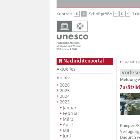
Zur Hauptnavigation
Zum Inhalt
Lei
Kontrast
Schriftgröße
K
K
K
K
K
Nachrichtenportal
FRIEDHOF
Aktuelles
Vorles
Archiv
Meldung v
2026
Zusätzli
2025
2024
2023
Januar
Februar
März
April
Knieper-/F
Mai
Verfügung
Juni
Dadurch wi